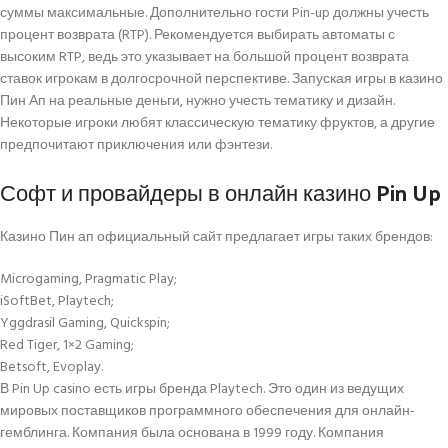
суммы максимальные. Дополнительно гости Pin-up должны учесть
процент возврата (RTP). Рекомендуется выбирать автоматы с
высоким RTP, ведь это указывает на большой процент возврата
ставок игрокам в долгосрочной перспективе. Запуская игры в казино
Пин Ап на реальные деньги, нужно учесть тематику и дизайн.
Некоторые игроки любят классическую тематику фруктов, а другие
предпочитают приключения или фэнтези.
Софт и провайдеры в онлайн казино Pin Up
Казино Пин ап официальный сайт предлагает игры таких брендов:
Microgaming, Pragmatic Play;
iSoftBet, Playtech;
Yggdrasil Gaming, Quickspin;
Red Tiger, 1×2 Gaming;
Betsoft, Evoplay.
В Pin Up casino есть игры бренда Playtech. Это один из ведущих
мировых поставщиков программного обеспечения для онлайн-
гемблинга. Компания была основана в 1999 году. Компания