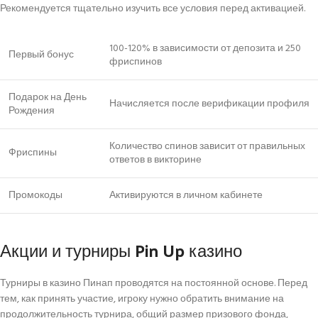
Рекомендуется тщательно изучить все условия перед активацией.
100-120% в зависимости от депозита и 250
Первый бонус
фриспинов
Подарок на День
Начисляется после верификации профиля
Рождения
Количество спинов зависит от правильных
Фриспины
ответов в викторине
Промокоды
Активируются в личном кабинете
Акции и турниры Pin Up казино
Турниры в казино Пинап проводятся на постоянной основе. Перед
тем, как принять участие, игроку нужно обратить внимание на
продолжительность турнира, общий размер призового фонда,