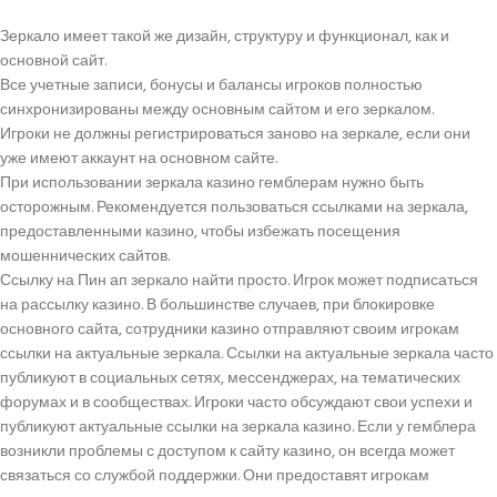
Зеркало имеет такой же дизайн, структуру и функционал, как и
основной сайт.
Все учетные записи, бонусы и балансы игроков полностью
синхронизированы между основным сайтом и его зеркалом.
Игроки не должны регистрироваться заново на зеркале, если они
уже имеют аккаунт на основном сайте.
При использовании зеркала казино гемблерам нужно быть
осторожным. Рекомендуется пользоваться ссылками на зеркала,
предоставленными казино, чтобы избежать посещения
мошеннических сайтов.
Ссылку на Пин ап зеркало найти просто. Игрок может подписаться
на рассылку казино. В большинстве случаев, при блокировке
основного сайта, сотрудники казино отправляют своим игрокам
ссылки на актуальные зеркала. Ссылки на актуальные зеркала часто
публикуют в социальных сетях, мессенджерах, на тематических
форумах и в сообществах. Игроки часто обсуждают свои успехи и
публикуют актуальные ссылки на зеркала казино. Если у гемблера
возникли проблемы с доступом к сайту казино, он всегда может
связаться со службой поддержки. Они предоставят игрокам