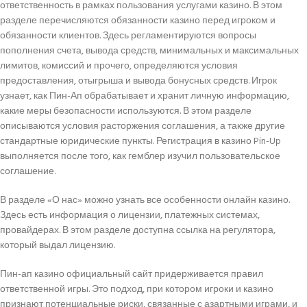
ответственность в рамках пользования услугами казино. В этом
разделе перечисляются обязанности казино перед игроком и
обязанности клиентов. Здесь регламентируются вопросы
пополнения счета, вывода средств, минимальных и максимальных
лимитов, комиссий и прочего, определяются условия
предоставления, отыгрыша и вывода бонусных средств. Игрок
узнает, как Пин-Ап обрабатывает и хранит личную информацию,
какие меры безопасности используются. В этом разделе
описываются условия расторжения соглашения, а также другие
стандартные юридические пункты. Регистрация в казино Pin-Up
выполняется после того, как гемблер изучил пользовательское
соглашение.
В разделе «О нас» можно узнать все особенности онлайн казино.
Здесь есть информация о лицензии, платежных системах,
провайдерах. В этом разделе доступна ссылка на регулятора,
который выдал лицензию.
Пин-ап казино официальный сайт придерживается правил
ответственной игры. Это подход, при котором игроки и казино
признают потенциальные риски, связанные с азартными играми, и