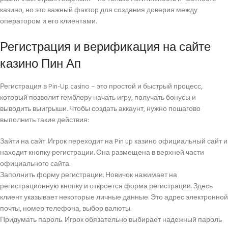
казино, но это важный фактор для создания доверия между
оператором и его клиентами.
Регистрация и верификация на сайте
казино Пин Ап
Регистрация в Pin-Up casino – это простой и быстрый процесс,
который позволит гемблеру начать игру, получать бонусы и
выводить выигрыши. Чтобы создать аккаунт, нужно пошагово
выполнить такие действия:
Зайти на сайт. Игрок переходит на Pin up казино официальный сайт и
находит кнопку регистрации. Она размещена в верхней части
официального сайта.
Заполнить форму регистрации. Новичок нажимает на
регистрационную кнопку и откроется форма регистрации. Здесь
клиент указывает некоторые личные данные. Это адрес электронной
почты, номер телефона, выбор валюты.
Придумать пароль. Игрок обязательно выбирает надежный пароль