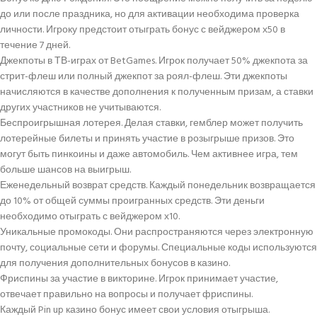
до или после праздника, но для активации необходима проверка
личности. Игроку предстоит отыграть бонус с вейджером х50 в
течение 7 дней.
Джекпоты в ТВ-играх от BetGames. Игрок получает 50% джекпота за
стрит-флеш или полный джекпот за роял-флеш. Эти джекпоты
начисляются в качестве дополнения к полученным призам, а ставки
других участников не учитываются.
Беспроигрышная лотерея. Делая ставки, гемблер может получить
лотерейные билеты и принять участие в розыгрыше призов. Это
могут быть пинкоины и даже автомобиль. Чем активнее игра, тем
больше шансов на выигрыш.
Еженедельный возврат средств. Каждый понедельник возвращается
до 10% от общей суммы проигранных средств. Эти деньги
необходимо отыграть с вейджером х10.
Уникальные промокоды. Они распространяются через электронную
почту, социальные сети и форумы. Специальные коды используются
для получения дополнительных бонусов в казино.
Фриспины за участие в викторине. Игрок принимает участие,
отвечает правильно на вопросы и получает фриспины.
Каждый Pin up казино бонус имеет свои условия отыгрыша.