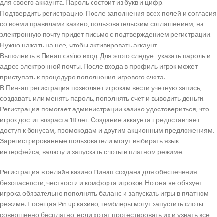
для своего аккаунта. Пароль состоит из букв и цифр.
Подтвердить регистрацию. После заполнения всех полей и согласия
со всеми правилами казино, пользовательским соглашением, на
электронную почту придет письмо с подтверждением регистрации.
Нужно нажать на нее, чтобы активировать аккаунт.
Выполнить в Пинап casino вход. Для этого следует указать пароль и
адрес электронной почты. После входа в профиль игрок может
приступать к процедуре пополнения игрового счета.
В Пин-ап регистрация позволяет игрокам вести учетную запись,
создавать или менять пароль, пополнять счет и выводить деньги.
Регистрация помогает администрации казино удостовериться, что
игрок достиг возраста 18 лет. Создание аккаунта предоставляет
доступ к бонусам, промокодам и другим акционным предложениям.
Зарегистрированные пользователи могут выбирать язык
интерфейса, валюту и запускать слоты в платном режиме.
Регистрация в онлайн казино Пинап создана для обеспечения
безопасности, честности и комфорта игроков. Но она не обязует
игрока обязательно пополнять баланс и запускать игры в платном
режиме. Посещая Pin up казино, гемблеры могут запустить слоты
совершенно бесплатно, если хотят протестировать их и узнать все