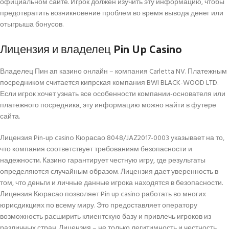
официальном сайте. Игрок должен изучить эту информацию, чтобы
предотвратить возникновение проблем во время вывода денег или
отыгрыша бонусов.
Лицензия и владелец Pin Up Casino
Владелец Пин ап казино онлайн – компания Carletta NV. Платежным
посредником считается кипрская компания BWI BLACK-WOOD LTD.
Если игрок хочет узнать все особенности компании-основателя или
платежного посредника, эту информацию можно найти в футере
сайта.
Лицензия Pin-up casino Кюрасао 8048/JAZ2017-0003 указывает на то,
что компания соответствует требованиям безопасности и
надежности. Казино гарантирует честную игру, где результаты
определяются случайным образом. Лицензия дает уверенность в
том, что деньги и личные данные игрока находятся в безопасности.
Лицензия Кюрасао позволяет Pin up casino работать во многих
юрисдикциях по всему миру. Это предоставляет оператору
возможность расширить клиентскую базу и привлечь игроков из
различных стран. Лицензия – не только легитимность и честность