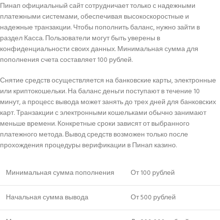
Пинап официальный сайт сотрудничает только с надежными
платежными системами, обеспечивая высокоскоростные и
надежные транзакции. Чтобы пополнить баланс, нужно зайти в
раздел Касса. Пользователи могут быть уверены в
конфиденциальности своих данных. Минимальная сумма для
пополнения счета составляет 100 рублей.
Снятие средств осуществляется на банковские карты, электронные
или криптокошельки. На баланс деньги поступают в течение 10
минут, а процесс вывода может занять до трех дней для банковских
карт. Транзакции с электронными кошельками обычно занимают
меньше времени. Конкретные сроки зависят от выбранного
платежного метода. Вывод средств возможен только после
прохождения процедуры верификации в Пинап казино.
Минимальная сумма пополнения
От 100 рублей
Начальная сумма вывода
От 500 рублей