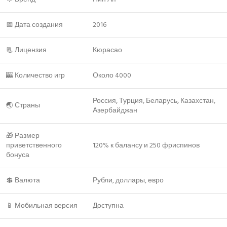
📅 Дата создания
2016
📃 Лицензия
Кюрасао
🎰 Количество игр
Около 4000
Россия, Турция, Беларусь, Казахстан,
🌏 Страны
Азербайджан
🎁 Размер
приветственного
120% к балансу и 250 фриспинов
бонуса
💲 Валюта
Рубли, доллары, евро
📱 Мобильная версия
Доступна