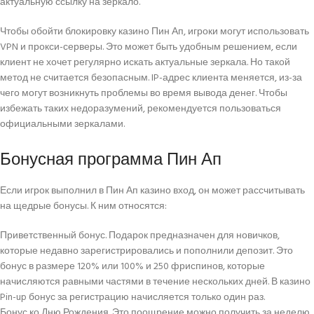
актуальную ссылку на зеркало.
Чтобы обойти блокировку казино Пин Ап, игроки могут использовать
VPN и прокси-серверы. Это может быть удобным решением, если
клиент не хочет регулярно искать актуальные зеркала. Но такой
метод не считается безопасным. IP-адрес клиента меняется, из-за
чего могут возникнуть проблемы во время вывода денег. Чтобы
избежать таких недоразумений, рекомендуется пользоваться
официальными зеркалами.
Бонусная программа Пин Ап
Если игрок выполнил в Пин Ап казино вход, он может рассчитывать
на щедрые бонусы. К ним относятся:
Приветственный бонус. Подарок предназначен для новичков,
которые недавно зарегистрировались и пополнили депозит. Это
бонус в размере 120% или 100% и 250 фриспинов, которые
начисляются равными частями в течение нескольких дней. В казино
Pin-up бонус за регистрацию начисляется только один раз.
Бонус ко Дню Рождения. Это поощрение можно получить за неделю