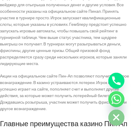
вейджер для отыгрыша полученных денег и другие условия. Все
особенности указаны на официальном сайте Пинап. Принять
участие в турнире просто. Игрок запускает квалификационные
слоты, которые указаны в условиях. Гемблеру предстоит успешно
запускать игровые автоматы, чтобы повышать свой рейтинг в
турнирной таблице. Чем выше статус участника, тем щедрее
выигрыш он получает. В турнирах могут разыгрываться деньги,
фриспины, другие ценные призы. Общий призовой фонд
распределяется сразу среди нескольких игроков, которые заняли
лидирующие места.
Акции на официальном сайте Пин-Ап позволяют получить щедрое
вознаграждение. В казино устраиваются лотереи. Игрок просто
успешно играет на сайте, пополняет счет и выполняет другие
действия, за которые может получить лотерейный билет.
chaty
Дождавшись розыгрыша, участник может получить фриспины или
Hide
другое вознаграждение.
Главные преимущества казино Пин Ап