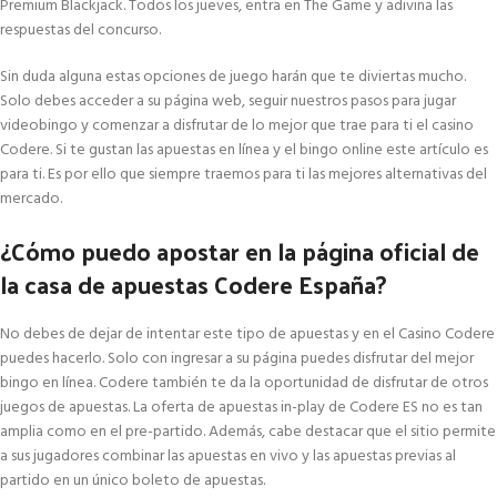
Premium Blackjack. Todos los jueves, entra en The Game y adivina las
respuestas del concurso.
Sin duda alguna estas opciones de juego harán que te diviertas mucho.
Solo debes acceder a su página web, seguir nuestros pasos para jugar
videobingo y comenzar a disfrutar de lo mejor que trae para ti el casino
Codere. Si te gustan las apuestas en línea y el bingo online este artículo es
para ti. Es por ello que siempre traemos para ti las mejores alternativas del
mercado.
¿Cómo puedo apostar en la página oficial de
la casa de apuestas Codere España?
No debes de dejar de intentar este tipo de apuestas y en el Casino Codere
puedes hacerlo. Solo con ingresar a su página puedes disfrutar del mejor
bingo en línea. Codere también te da la oportunidad de disfrutar de otros
juegos de apuestas. La oferta de apuestas in-play de Codere ES no es tan
amplia como en el pre-partido. Además, cabe destacar que el sitio permite
a sus jugadores combinar las apuestas en vivo y las apuestas previas al
partido en un único boleto de apuestas.