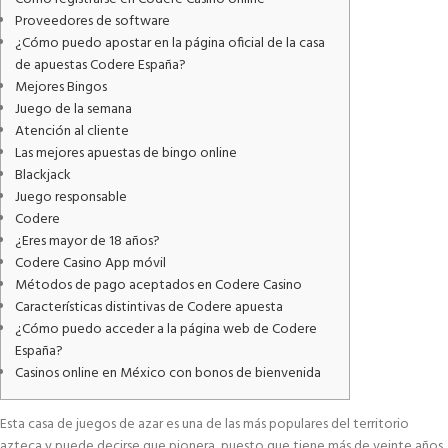
Proveedores de software
¿Cómo puedo apostar en la página oficial de la casa
de apuestas Codere España?
Mejores Bingos
Juego de la semana
Atención al cliente
Las mejores apuestas de bingo online
Blackjack
Juego responsable
Codere
¿Eres mayor de 18 años?
Codere Casino App móvil
Métodos de pago aceptados en Codere Casino
Características distintivas de Codere apuesta
¿Cómo puedo acceder a la página web de Codere
España?
Casinos online en México con bonos de bienvenida
Esta casa de juegos de azar es una de las más populares del territorio
azteca y puede decirse que pionera, puesto que tiene más de veinte años