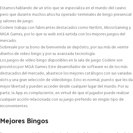
Estamos hablando de un sitio que se especializa en el mundo del casino
pero que durante muchos años ha operado terminales de bingo presencial
y salones de juego.
Codere trabaja con fabricantes destacados como NetEnt, MicroGaming y
MGA Games, por lo que su web está surtida con los mejores juegos del
mercado.
Sobresale por su bono de bienvenida sin depósito, por sus más de veinte
diseños de video bingo y por su avanzada tecnología.
Los juegos de vídeo bingo disponibles en la sala de juego Codere son
provistos por MGA Games. Este desarrollador de software es de los más
destacados del mercado, abastece los mejores catálogos con sus variadas
slots y una gran selección de vídeobingo. Esto es normal, puesto que les da
mejor libertad y pueden acceder desde cualquier lugar del mundo. Por su
parte, la App es complaciente, en virtud de que el jugador puede realizar
cualquier acción relacionada con su juego preferido sin ningún tipo de
inconvenientes.
Mejores Bingos