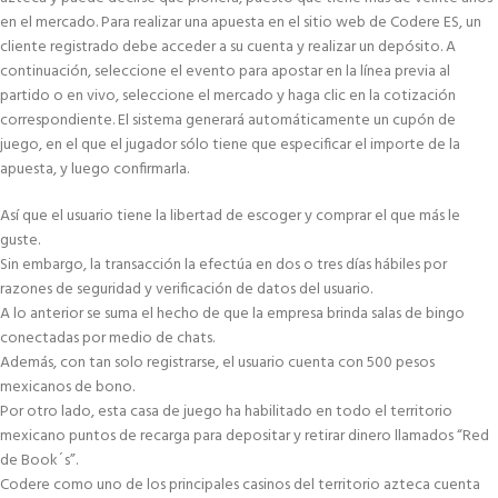
en el mercado. Para realizar una apuesta en el sitio web de Codere ES, un
cliente registrado debe acceder a su cuenta y realizar un depósito. A
continuación, seleccione el evento para apostar en la línea previa al
partido o en vivo, seleccione el mercado y haga clic en la cotización
correspondiente. El sistema generará automáticamente un cupón de
juego, en el que el jugador sólo tiene que especificar el importe de la
apuesta, y luego confirmarla.
Así que el usuario tiene la libertad de escoger y comprar el que más le
guste.
Sin embargo, la transacción la efectúa en dos o tres días hábiles por
razones de seguridad y verificación de datos del usuario.
A lo anterior se suma el hecho de que la empresa brinda salas de bingo
conectadas por medio de chats.
Además, con tan solo registrarse, el usuario cuenta con 500 pesos
mexicanos de bono.
Por otro lado, esta casa de juego ha habilitado en todo el territorio
mexicano puntos de recarga para depositar y retirar dinero llamados “Red
de Book´s”.
Codere como uno de los principales casinos del territorio azteca cuenta