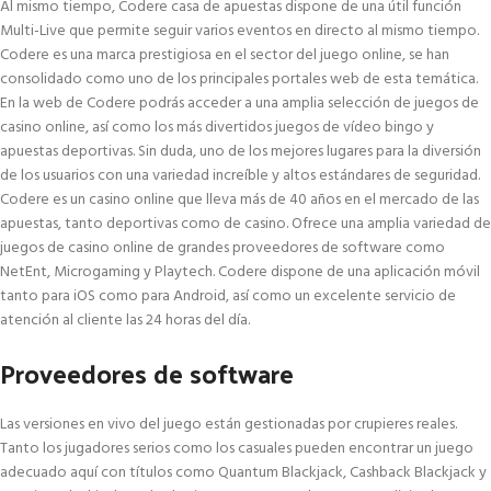
Al mismo tiempo, Codere casa de apuestas dispone de una útil función
Multi-Live que permite seguir varios eventos en directo al mismo tiempo.
Codere es una marca prestigiosa en el sector del juego online, se han
consolidado como uno de los principales portales web de esta temática.
En la web de Codere podrás acceder a una amplia selección de juegos de
casino online, así como los más divertidos juegos de vídeo bingo y
apuestas deportivas. Sin duda, uno de los mejores lugares para la diversión
de los usuarios con una variedad increíble y altos estándares de seguridad.
Codere es un casino online que lleva más de 40 años en el mercado de las
apuestas, tanto deportivas como de casino. Ofrece una amplia variedad de
juegos de casino online de grandes proveedores de software como
NetEnt, Microgaming y Playtech. Codere dispone de una aplicación móvil
tanto para iOS como para Android, así como un excelente servicio de
atención al cliente las 24 horas del día.
Proveedores de software
Las versiones en vivo del juego están gestionadas por crupieres reales.
Tanto los jugadores serios como los casuales pueden encontrar un juego
adecuado aquí con títulos como Quantum Blackjack, Cashback Blackjack y