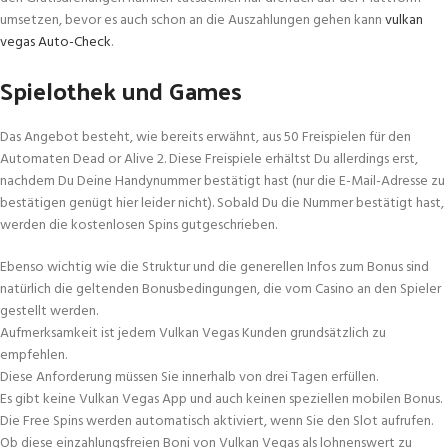
umsetzen, bevor es auch schon an die Auszahlungen gehen kann
vulkan
vegas Auto-Check
.
Spielothek und Games
Das Angebot besteht, wie bereits erwähnt, aus 50 Freispielen für den
Automaten Dead or Alive 2. Diese Freispiele erhältst Du allerdings erst,
nachdem Du Deine Handynummer bestätigt hast (nur die E-Mail-Adresse zu
bestätigen genügt hier leider nicht). Sobald Du die Nummer bestätigt hast,
werden die kostenlosen Spins gutgeschrieben.
Ebenso wichtig wie die Struktur und die generellen Infos zum Bonus sind
natürlich die geltenden Bonusbedingungen, die vom Casino an den Spieler
gestellt werden.
Aufmerksamkeit ist jedem Vulkan Vegas Kunden grundsätzlich zu
empfehlen.
Diese Anforderung müssen Sie innerhalb von drei Tagen erfüllen.
Es gibt keine Vulkan Vegas App und auch keinen speziellen mobilen Bonus.
Die Free Spins werden automatisch aktiviert, wenn Sie den Slot aufrufen.
Ob diese einzahlungsfreien Boni von Vulkan Vegas als lohnenswert zu