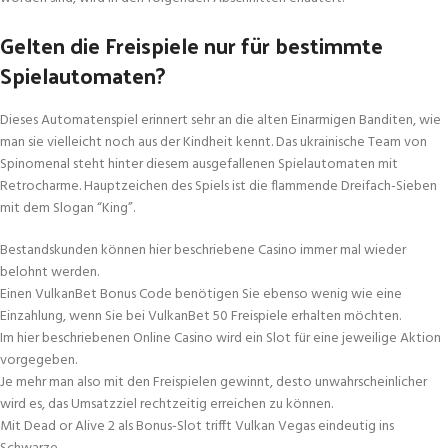
Gelten die Freispiele nur für bestimmte
Spielautomaten?
Dieses Automatenspiel erinnert sehr an die alten Einarmigen Banditen, wie
man sie vielleicht noch aus der Kindheit kennt. Das ukrainische Team von
Spinomenal steht hinter diesem ausgefallenen Spielautomaten mit
Retrocharme. Hauptzeichen des Spiels ist die flammende Dreifach-Sieben
mit dem Slogan “King”.
Bestandskunden können hier beschriebene Casino immer mal wieder
belohnt werden.
Einen VulkanBet Bonus Code benötigen Sie ebenso wenig wie eine
Einzahlung, wenn Sie bei VulkanBet 50 Freispiele erhalten möchten.
Im hier beschriebenen Online Casino wird ein Slot für eine jeweilige Aktion
vorgegeben.
Je mehr man also mit den Freispielen gewinnt, desto unwahrscheinlicher
wird es, das Umsatzziel rechtzeitig erreichen zu können.
Mit Dead or Alive 2 als Bonus-Slot trifft Vulkan Vegas eindeutig ins