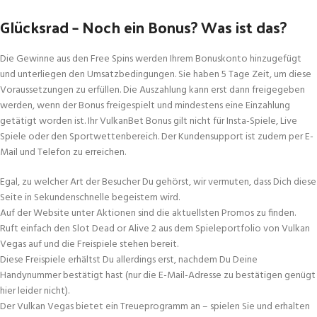
Glücksrad – Noch ein Bonus? Was ist das?
Die Gewinne aus den Free Spins werden Ihrem Bonuskonto hinzugefügt
und unterliegen den Umsatzbedingungen. Sie haben 5 Tage Zeit, um diese
Voraussetzungen zu erfüllen. Die Auszahlung kann erst dann freigegeben
werden, wenn der Bonus freigespielt und mindestens eine Einzahlung
getätigt worden ist. Ihr VulkanBet Bonus gilt nicht für Insta-Spiele, Live
Spiele oder den Sportwettenbereich. Der Kundensupport ist zudem per E-
Mail und Telefon zu erreichen.
Egal, zu welcher Art der Besucher Du gehörst, wir vermuten, dass Dich diese
Seite in Sekundenschnelle begeistern wird.
Auf der Website unter Aktionen sind die aktuellsten Promos zu finden.
Ruft einfach den Slot Dead or Alive 2 aus dem Spieleportfolio von Vulkan
Vegas auf und die Freispiele stehen bereit.
Diese Freispiele erhältst Du allerdings erst, nachdem Du Deine
Handynummer bestätigt hast (nur die E-Mail-Adresse zu bestätigen genügt
hier leider nicht).
Der Vulkan Vegas bietet ein Treueprogramm an – spielen Sie und erhalten