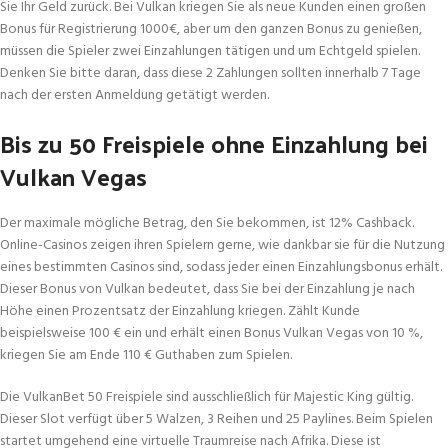
Sie Ihr Geld zurück. Bei Vulkan kriegen Sie als neue Kunden einen großen
Bonus für Registrierung 1000€, aber um den ganzen Bonus zu genießen,
müssen die Spieler zwei Einzahlungen tätigen und um Echtgeld spielen.
Denken Sie bitte daran, dass diese 2 Zahlungen sollten innerhalb 7 Tage
nach der ersten Anmeldung getätigt werden.
Bis zu 50 Freispiele ohne Einzahlung bei
Vulkan Vegas
Der maximale mögliche Betrag, den Sie bekommen, ist 12% Cashback.
Online-Casinos zeigen ihren Spielern gerne, wie dankbar sie für die Nutzung
eines bestimmten Casinos sind, sodass jeder einen Einzahlungsbonus erhält.
Dieser Bonus von Vulkan bedeutet, dass Sie bei der Einzahlung je nach
Höhe einen Prozentsatz der Einzahlung kriegen. Zählt Kunde
beispielsweise 100 € ein und erhält einen Bonus Vulkan Vegas von 10 %,
kriegen Sie am Ende 110 € Guthaben zum Spielen.
Die VulkanBet 50 Freispiele sind ausschließlich für Majestic King gültig.
Dieser Slot verfügt über 5 Walzen, 3 Reihen und 25 Paylines. Beim Spielen
startet umgehend eine virtuelle Traumreise nach Afrika. Diese ist