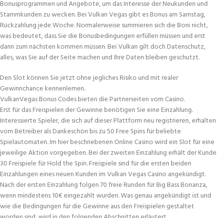
Bonusprogrammen und Angebote, um das Interesse der Neukunden und
Stammkunden zu wecken. Bei Vulkan Vegas gibt es Bonus am Samstag,
Rückzahlung jede Woche. Normalerweise summieren sich die Boni nicht,
was bedeutet, dass Sie die Bonusbedingungen erfüllen müssen und erst
dann zum nächsten kommen müssen. Bei Vulkan gilt doch Datenschutz,
alles, was Sie auf der Seite machen und Ihre Daten bleiben geschutzt.
Den Slot können Sie jetzt ohne jegliches Risiko und mit realer
Gewinnchance kennenlernen.
VulkanVegas Bonus Codes bieten die Partnerseiten vom Casino.
Erst für das Freispielen der Gewinne benötigen Sie eine Einzahlung.
Interessierte Spieler, die sich auf dieser Plattform neu registrieren, erhalten
vom Betreiber als Dankeschön bis zu 50 Free Spins für beliebte
Spielautomaten. Im hier beschriebenen Online Casino wird ein Slot für eine
jeweilige Aktion vorgegeben. Bei der zweiten Einzahlung erhält der Kunde
30 Freispiele für Hold the Spin. Freispiele sind für die ersten beiden
Einzahlungen eines neuen Kunden im Vulkan Vegas Casino angekündigt.
Nach der ersten Einzahlung folgen 70 freie Runden für Big Bass Bonanza,
wenn mindestens 10€ eingezahlt wurden. Was genau angekündigt ist und
wie die Bedingungen für die Gewinne aus den Freispielen gestaltet
worden sind, wird in den folgenden Abschnitten erläutert.