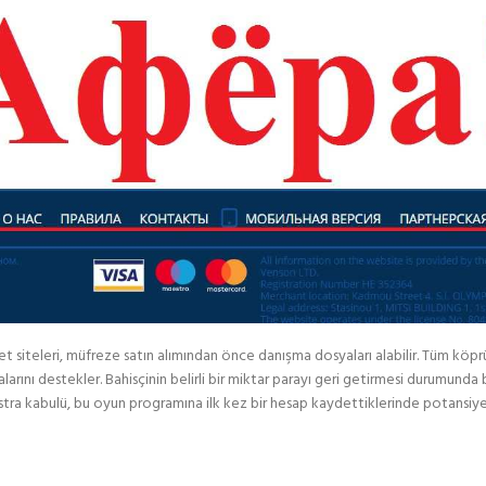
 siteleri, müfreze satın alımından önce danışma dosyaları alabilir. Tüm köprü
zalarını destekler. Bahisçinin belirli bir miktar parayı geri getirmesi durumun
kstra kabulü, bu oyun programına ilk kez bir hesap kaydettiklerinde potansiyel