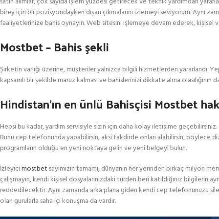
satın alımlar, çok sayıda işlem yüzdesi getirecek ve teknik yardımdan yararl
birey için bir pozisyondayken dışarı çıkmalarını izlemeyi seviyorum. Aynı za
faaliyetlerinize bahis oynayın. Web sitesini işlemeye devam ederek, kişisel
Mostbet – Bahis şekli
Şirketin varlığı üzerine, müşteriler yalnızca bilgili hizmetlerden yararlandı.
kapsamlı bir şekilde maruz kalması ve bahislerinizi dikkate alma olasılığının d
Hindistan’ın en ünlü Bahisçisi Mostbet hak
Hepsi bu kadar, yardım servisiyle sizin için daha kolay iletişime geçebilirsini
Bunu cep telefonunda yapabilirsin, aksi takdirde onları alabilirsin, böylece dizü
programların olduğu en yeni noktaya gelin ve yeni belgeyi bulun.
İzleyici
mostbet
sayımızın tamamı, dünyanın her yerinden birkaç milyon memnun
çalışmayın, kendi kişisel dosyalarınızdaki türden beri katıldığınız bilgilerin 
reddedilecektir. Aynı zamanda arka plana giden kendi cep telefonunuzu silere
olan gurularla saha içi konuşma da vardır.