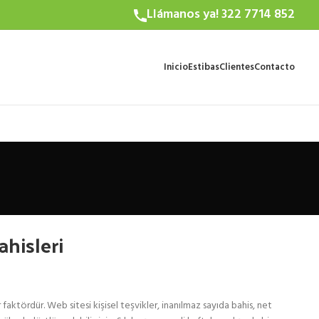
Llámanos ya! 322 7714 852
Inicio
Estibas
Clientes
Contacto
hisleri
ktördür. Web sitesi kişisel teşvikler, inanılmaz sayıda bahis, net