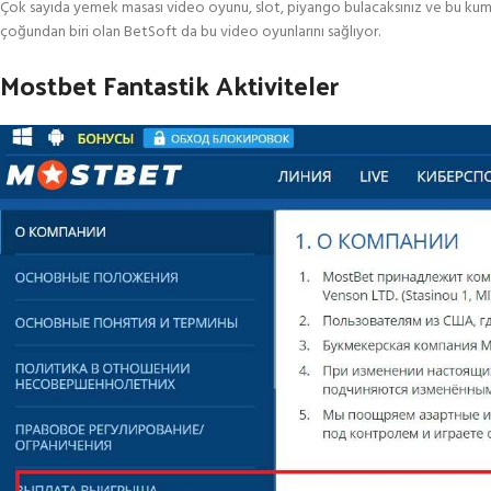
Çok sayıda yemek masası video oyunu, slot, piyango bulacaksınız ve bu kumar
çoğundan biri olan BetSoft da bu video oyunlarını sağlıyor.
Mostbet Fantastik Aktiviteler