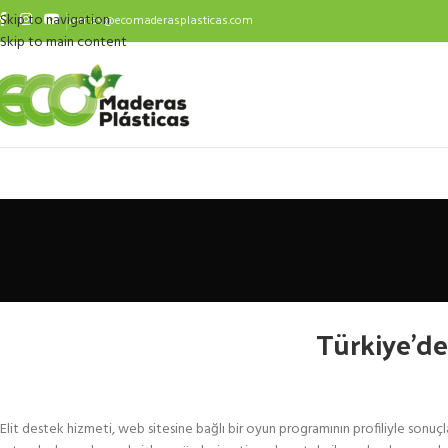
Skip to navigation
ventas@ecomaderasplasticas.com
Skip to main content
Türkiye’de
Elit destek hizmeti, web sitesine bağlı bir oyun programının profiliyle sonuç