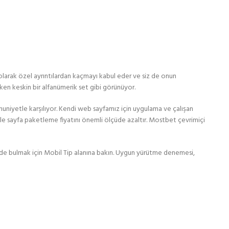
larak özel ayrıntılardan kaçmayı kabul eder ve siz de onun
eken keskin bir alfanümerik set gibi görünüyor.
nuniyetle karşılıyor. Kendi web sayfamız için uygulama ve çalışan
ikle sayfa paketleme fiyatını önemli ölçüde azaltır. Mostbet çevrimiçi
sinde bulmak için Mobil Tip alanına bakın. Uygun yürütme denemesi,