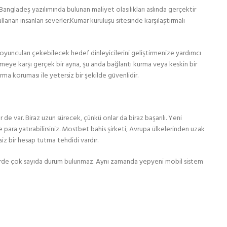
ngladeş yazılımında bulunan maliyet olasılıkları aslında gerçektir
lanan insanları severler.Kumar kuruluşu sitesinde karşılaştırmalı
oyuncuları çekebilecek hedef dinleyicilerini geliştirmenize yardımcı
lemeye karşı gerçek bir ayna, şu anda bağlantı kurma veya keskin bir
ma koruması ile yetersiz bir şekilde güvenlidir.
 var. Biraz uzun sürecek, çünkü onlar da biraz başarılı. Yeni
 para yatırabilirsiniz. Mostbet bahis şirketi, Avrupa ülkelerinden uzak
siz bir hesap tutma tehdidi vardır.
ümlerde çok sayıda durum bulunmaz. Aynı zamanda yepyeni mobil sistem