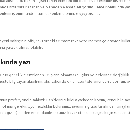
anacaksınız.
Bu benim kişisel tercihlerimden biri olabilir ve kesinlikle kişisel en
manda hızlı para kazanan ve bu nedenle analizleri görüntüleme konusunda yetk
 verilerin işlenmesinden tüm düzenlemelerimize uyuyorsunuz.
 Yepyeni bahisçinin ofisi, sektördeki acımasız rekabete rağmen çok sayıda kulla
aha yüksek olması olabilir.
kında yazı
z. Grup genellikle ertelenen uçuşların olmamasını, çıkış bölgelerinde değişikli
stü bilgisayarı alabilirsin, aksi takdirde onları cep telefonundan alabilirsin, b
 profesyonele sahiptir. Bahislerinizi bilgisayarlardan koyun, kendi bilgisaya
aynı olması gerekir. Uyumsuzluklar bulursanız, savunma grubu tarafından onaylan
k gizliliğinizden emin olabileceksiniz. Kazançtan uzaklaşmak için sunulan tü