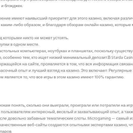
 и блэкджек.
творение имеют наивысший приоритет для этого казино, включая разл
ким-либо образом, и благодаря обзорам онлайн-казино, которые мы 
 которыми никто не может устоять.
купки в одном месте.
настольных компьютерах, ноутбуках и планшетах, поскольку существ
особенно тем, кто ищет низкий минимальный депозит.В Starda Casino 
ржащейся на сайте, проявляется в том, что вся информация связана
расочный опыт и лучший взгляд на казино. Это включает: Регуляр
вляется то, что все игры в этом казино имеют 100% гарантию.
кам понять, сколько они выиграли, проиграли или потратили на игру
о пользователям интересный, веселый и захватывающий опыт, а такж
сле довольно забавные тематические слоты. Microgaming — самый и
качественные веб-сайты создаются опытными экспертами казино, чт
ларов.