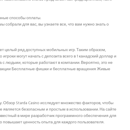
ичные способы оплаты.
собрали для вас, вы узнаете все, что вам нужно знать о
ует целый ряд доступных мобильных игр. Таким образом,
игроки могут начать с депозита всего в 1 канадский доллар и
 с людьми, которые работают в компании. Вероятно, это не
ные акции Бесплатные фишки и бесплатные вращения Живые
. Обзор Starda Casino исследует множество факторов, чтобы
е является безопасным и простым в использовании. На сайте
звестный в мире разработчик программного обеспечения для
о повышает ценность опыта для каждого пользователя.