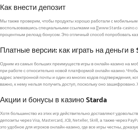
Как внести депозит
Мы также проверим, чтобы продукты хорошо работали с мобильными
воспользовавшись специальными ссылками на [[www.Starda-casino.
процентным релоад-бонусом. Это отличный способ попробовать кази
Платные версии: как играть на деньги в 
Одним из самых больших преимуществ игры в онлайн-казино на мо
при работе с относительно новой платформой онлайн-казино. Чтоб
адрес электронной почты и один из многих кодов подтверждения, ко
важно, к нему нельзя получить доступ, поскольку оно зашифровано
Акции и бонусы в казино Starda
Хотя большинство из этих игр действительно доставляют удовольств
депозиты через Visa, Mastercard, JCB, Neteller, Skrill, а также чере
это удобное для игроков онлайн-казино, где все игры честны, дока