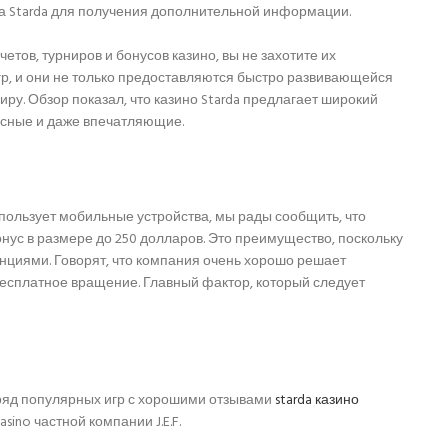
ора Starda для получения дополнительной информации.
етов, турниров и бонусов казино, вы не захотите их
гр, и они не только предоставляются быстро развивающейся
у. Обзор показал, что казино Starda предлагает широкий
ресные и даже впечатляющие.
спользует мобильные устройства, мы рады сообщить, что
нус в размере до 250 долларов. Это преимущество, поскольку
енциями. Говорят, что компания очень хорошо решает
 бесплатное вращение. Главный фактор, который следует
н ряд популярных игр с хорошими отзывами
starda казино
ino частной компании J.E.F.