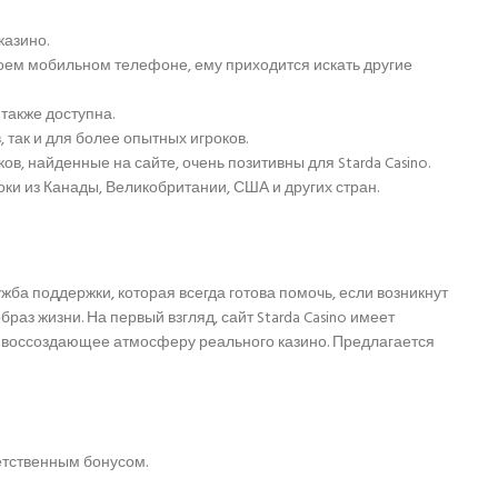
казино.
своем мобильном телефоне, ему приходится искать другие
 также доступна.
 так и для более опытных игроков.
в, найденные на сайте, очень позитивны для Starda Casino.
оки из Канады, Великобритании, США и других стран.
жба поддержки, которая всегда готова помочь, если возникнут
браз жизни. На первый взгляд, сайт Starda Casino имеет
, воссоздающее атмосферу реального казино. Предлагается
етственным бонусом.