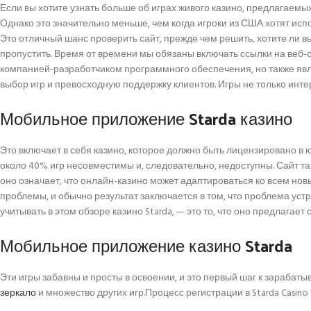
Если вы хотите узнать больше об играх живого казино, предлагаемых
Однако это значительно меньше, чем когда игроки из США хотят испо
Это отличный шанс проверить сайт, прежде чем решить, хотите ли вы
пропустить. Время от времени мы обязаны включать ссылки на веб-
компанией-разработчиком программного обеспечения, но также явля
выбор игр и превосходную поддержку клиентов. Игры не только инт
Мобильное приложение Starda казино
Это включает в себя казино, которое должно быть лицензировано в 
около 40% игр несовместимы и, следовательно, недоступны. Сайт т
оно означает, что онлайн-казино может адаптироваться ко всем нов
проблемы, и обычно результат заключается в том, что проблема уст
учитывать в этом обзоре казино Starda, — это то, что оно предлагает
Мобильное приложение казино Starda
Эти игры забавны и просты в освоении, и это первый шаг к зараба
зеркало
и множество других игр.Процесс регистрации в Starda Casino