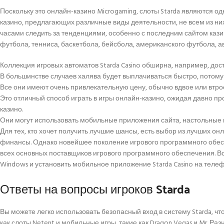
Поскольку это онлайн-казино Microgaming, слоты Starda являются о
казино, предлагающих различные виды деятельности, не всем из ни
часами следить за тенденциями, особенно с последним сайтом казино,
футбола, тенниса, баскетбола, бейсбола, американского футбола, ав
Коллекция игровых автоматов Starda Casino обширна, например, дост
В большинстве случаев халява будет выплачиваться быстро, потому 
Все они имеют очень привлекательную цену, обычно вдвое или в
Это отличный способ играть в игры онлайн-казино, ожидая давно пр
казино.
Они могут использовать мобильные приложения сайта, настольные
Для тех, кто хочет получить лучшие шансы, есть выбор из лучших он
финансы. Однако новейшее поколение игрового программного обеспе
всех основных поставщиков игрового программного обеспечения. Вс
Windows и установить мобильное приложение Starda Casino на телеф
Ответы на вопросы игроков Starda
Вы можете легко использовать безопасный вход в систему Starda, 
как слоты Netent и мобильные игры, такие как Dragon Vegas и Mr. Р