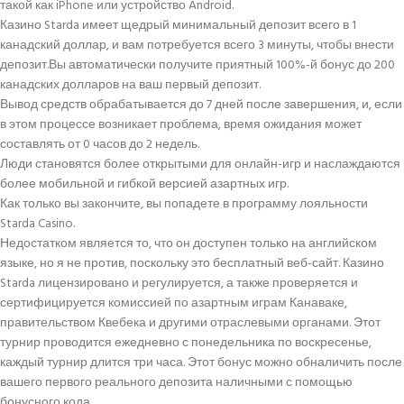
такой как iPhone или устройство Android.
Казино Starda имеет щедрый минимальный депозит всего в 1
канадский доллар, и вам потребуется всего 3 минуты, чтобы внести
депозит.Вы автоматически получите приятный 100%-й бонус до 200
канадских долларов на ваш первый депозит.
Вывод средств обрабатывается до 7 дней после завершения, и, если
в этом процессе возникает проблема, время ожидания может
составлять от 0 часов до 2 недель.
Люди становятся более открытыми для онлайн-игр и наслаждаются
более мобильной и гибкой версией азартных игр.
Как только вы закончите, вы попадете в программу лояльности
Starda Casino.
Недостатком является то, что он доступен только на английском
языке, но я не против, поскольку это бесплатный веб-сайт. Казино
Starda лицензировано и регулируется, а также проверяется и
сертифицируется комиссией по азартным играм Канаваке,
правительством Квебека и другими отраслевыми органами. Этот
турнир проводится ежедневно с понедельника по воскресенье,
каждый турнир длится три часа. Этот бонус можно обналичить после
вашего первого реального депозита наличными с помощью
бонусного кода.