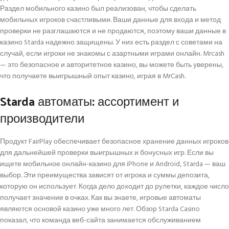
Раздел мобильного казино был реализован, чтобы сделать
мобильных игроков счастливыми. Ваши данные для входа и метод
проверки не разглашаются и не продаются, поэтому ваши данные в
казино Starda надежно защищены. У них есть раздел с советами на
случай, если игроки не знакомы с азартными играми онлайн. Mrcash
— это безопасное и авторитетное казино, вы можете быть уверены,
что получаете выигрышный опыт казино, играя в MrCash.
Starda автоматы: ассортимент и
производители
Продукт FairPlay обеспечивает безопасное хранение данных игроков
для дальнейшей проверки выигрышных и бонусных игр. Если вы
ищете мобильное онлайн-казино для iPhone и Android, Starda — ваш
выбор. Эти преимущества зависят от игрока и суммы депозита,
которую он использует. Когда дело доходит до рулетки, каждое число
получает значение в очках. Как вы знаете, игровые автоматы
являются основой казино уже много лет. Обзор Starda Casino
показал, что команда веб-сайта занимается обслуживанием