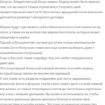
бонуса». Бездепозитный бонус казино Зодиак может быть именно
тем, что вы ищете. Новые игроки могут получить свой
приветственный пакет из 10 бесплатных вращений после внесения
депозита в размере 1 канадского доллара.
Игроки будут чувствовать себя в безопасности в этом казино из-за
этого, а также из-за количества вариантов оплаты, которые может
предложить казино.
Однако в большинстве случаев доступна только минимальная
ставка (хотя бонусные ставки все еще можно выбирать даже с
ограниченным отыгрышем).
Craps и Baccarat также подойдут тем, кто любит погружаться в
действие.
Это популярный бонусный игровой автомат в онлайн-казино,
который представлен во множестве вариаций.
У них также есть разделы поддержки для часто задаваемых
вопросов, блога и форума. Starda Casino имеет дело со всей гаммой
игр казино, от самых популярных слотов до настольных карточных
игр и игр с живыми дилерами. Вы можете использовать их, чтобы
получить реальные деньги, выиграть больше и начать свое
путешествие в онлайн-казино. Это одно из немногих казино без