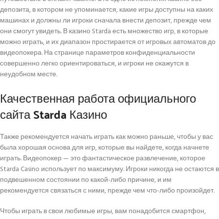
депозита, в котором не упоминается, какие игры доступны на каких
машинах и должны ли игроки сначала внести депозит, прежде чем
они смогут увидеть. В казино Starda есть множество игр, в которые
можно играть, и их диапазон простирается от игровых автоматов до
видеопокера. На странице параметров конфиденциальности
совершенно легко ориентироваться, и игроки не окажутся в
неудобном месте.
Качественная работа официального
сайта Starda Казино
Также рекомендуется начать играть как можно раньше, чтобы у вас
была хорошая основа для игр, которые вы найдете, когда начнете
играть. Видеопокер — это фантастическое развлечение, которое
Starda Casino использует по максимуму. Игроки никогда не остаются в
подвешенном состоянии по какой-либо причине, и им
рекомендуется связаться с ними, прежде чем что-либо произойдет.
Чтобы играть в свои любимые игры, вам понадобится смартфон,