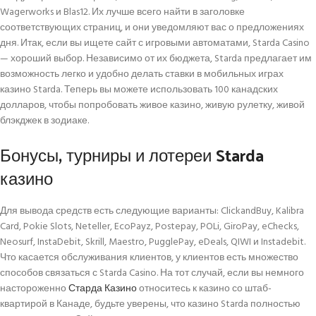
Wagerworks и Blas12. Их лучше всего найти в заголовке
соответствующих страниц, и они уведомляют вас о предложениях
дня. Итак, если вы ищете сайт с игровыми автоматами, Starda Casino
— хороший выбор. Независимо от их бюджета, Starda предлагает им
возможность легко и удобно делать ставки в мобильных играх
казино Starda. Теперь вы можете использовать 100 канадских
долларов, чтобы попробовать живое казино, живую рулетку, живой
блэкджек в зодиаке.
Бонусы, турниры и лотереи Starda
казино
Для вывода средств есть следующие варианты: ClickandBuy, Kalibra
Card, Pokie Slots, Neteller, EcoPayz, Postepay, POLi, GiroPay, eChecks,
Neosurf, InstaDebit, Skrill, Maestro, PugglePay, eDeals, QIWI и Instadebit.
Что касается обслуживания клиентов, у клиентов есть множество
способов связаться с Starda Casino. На тот случай, если вы немного
настороженно
Старда Казино
относитесь к казино со штаб-
квартирой в Канаде, будьте уверены, что казино Starda полностью