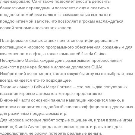
лицензировано. Сайт также позволяет вносить депозиты
банковскими переводами и позволяет людям платить в
предпочитаемой ими валюте с возможностью выплаты в
предпочитаемой валюте, что позволяет игрокам наслаждаться
славой экономии нескольких копеек.
Платформа открытых ставок является сертифицированным
поставщиком игрового программного обеспечения, созданным для
качественного софта, а также компанией Starda Casino.
Неслучайно Мамба каждый день разыгрывает прогрессивный
джекпот в размере более миллиона долларов США!
Изобретений очень много, так что какую бы игру вы ни выбрали, вам
всегда найдется что-то подходящее.
Такие как Magnus Falls и Mega Fortune — это лишь два популярных
названия игровых автоматов, которые предлагаются.
В нижней части основной панели навигации находится меню, в
котором содержится подробный список коэффициентов, доступных
для различных предлагаемых игр.
Для игроков, которые любят острые ощущения, играя в живые игры
казино, Starda Casino предлагает возможность играть в них для
удовольствия, не рискуя потерять реальные деньги.