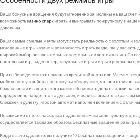
Ваши бонусные вращения будут мгновенно зачислены на ваш счет, к
возможность
казино спарк
играть и выигрывать по-крупному в нашем 
довольны.
Ваши самые смелые мечты могут стать реальностью с золотым и золо
мгновенные игры казино и возможность играть везде, где у вас ест
широкий выбор развлекательных настольных и карточных игр. Со вс
настольных игр, видеопокер, казуальные игры и игры в реальном вр
При выборе депозита с помощью кредитной карты или Maestro всегда
мобильного устройства, поэтому вы обнаружите, что они отлично выг
безопасности и защите этого казино. Вы можете делать ставки на спо
определенно найдет что-то для себя, и если вы играете в Spark, вы 
блэкджек и рулетку, игровой автомат наполнен волнением с отличн
Независимо от того, насколько подавленным вы себя чувствуете, вы
осуществляется таким же образом. Бесплатные вращения разыгрыв
Когда вы это сделаете, вы получите 10 бесплатных вращений — еще