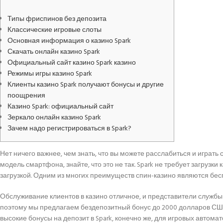
Типы фриспинов без депозита
Классические игровые слоты
Основная информация о казино Spark
Скачать онлайн казино Spark
Официальный сайт казино Spark казино
Режимы игры казино Spark
Клиенты казино Spark получают бонусы и другие
поощрения
Казино Spark: официальный сайт
Зеркало онлайн казино Spark
Зачем надо регистрироваться в Spark?
Нет ничего важнее, чем знать, что вы можете расслабиться и играть
модель смартфона, знайте, что это не так. Spark не требует загру
загрузкой. Одним из многих преимуществ спин-казино являются бес
Обслуживание клиентов в казино отличное, и представители службы
поэтому мы предлагаем бездепозитный бонус до 2000 долларов США
высокие бонусы на депозит в Spark, конечно же, для игровых автома