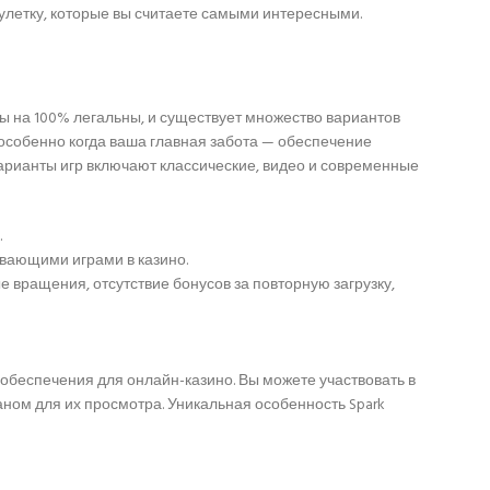
 рулетку, которые вы считаете самыми интересными.
ты на 100% легальны, и существует множество вариантов
, особенно когда ваша главная забота — обеспечение
арианты игр включают классические, видео и современные
.
ывающими играми в казино.
 вращения, отсутствие бонусов за повторную загрузку,
обеспечения для онлайн-казино. Вы можете участвовать в
раном для их просмотра. Уникальная особенность Spark