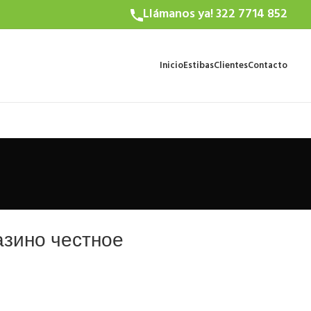
Llámanos ya! 322 7714 852
Inicio
Estibas
Clientes
Contacto
казино честное