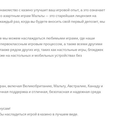
акомство с казино улучшит ваш игровой опыт, а это означает
по азартным играм Мальты — это старейшая лицензия на
каждый раз, когда вы будете вносить свой первый депозит, мы
 где мы можем наслаждаться любимыми играми, где наши
ся первоклассным игровым процессом, а также всеми другими
же рядом других игр, таких как настольные игры, блэкджек
также на настольных и мобильных устройствах без
стран, включая Великобританию, Мальту, Австралию, Канаду и
очная поддержка и отличная, безопасная и надежная среда
нусам!
бы насладиться игрой в казино в лучшем виде.