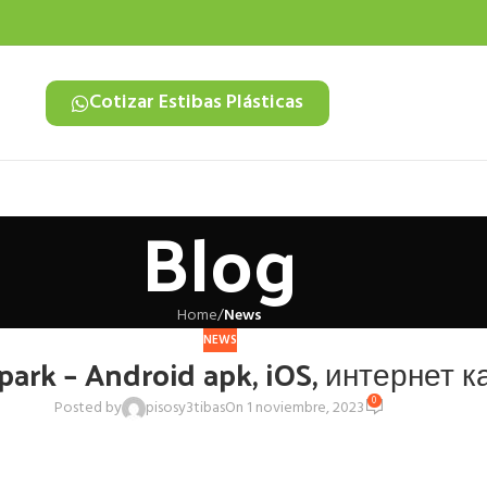
Cotizar Estibas Plásticas
Blog
Home
/
News
NEWS
ark – Android apk, iOS, интернет 
0
Posted by
pisosy3tibas
On 1 noviembre, 2023