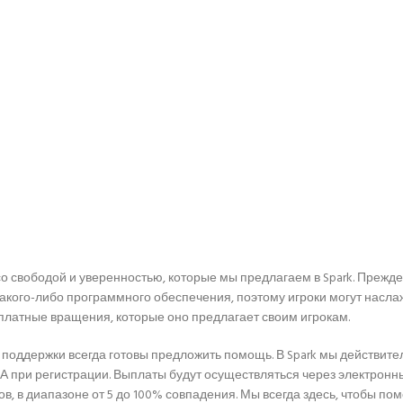
 со свободой и уверенностью, которые мы предлагаем в Spark. Прежд
зки какого-либо программного обеспечения, поэтому игроки могут на
платные вращения, которые оно предлагает своим игрокам.
 поддержки всегда готовы предложить помощь. В Spark мы действит
 при регистрации. Выплаты будут осуществляться через электронн
тов, в диапазоне от 5 до 100% совпадения. Мы всегда здесь, чтобы п