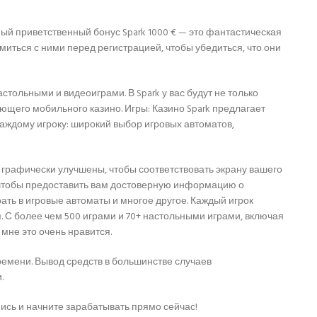
ый приветственный бонус Spark 1000 € — это фантастическая
омиться с ними перед регистрацией, чтобы убедиться, что они
тольными и видеоиграми. В Spark у вас будут не только
ющего мобильного казино. Игры: Казино Spark предлагает
аждому игроку: широкий выбор игровых автоматов,
 графически улучшены, чтобы соответствовать экрану вашего
сь, чтобы предоставить вам достоверную информацию о
грать в игровые автоматы и многое другое. Каждый игрок
мя. С более чем 500 играми и 70+ настольными играми, включая
мне это очень нравится.
времени. Вывод средств в большинстве случаев
.
ись и начните зарабатывать прямо сейчас!