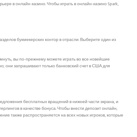
рьере в онлайн-казино. Чтобы играть в онлайн-казино Spark,
азделов букмекерских контор в отрасли. Выберите один из
ремнуть, вы по-прежнему можете играть во все новейшие
но; они запрашивают только банковский счет в США для
 предложения бесплатных вращений в нижней части экрана, и
терлингов в качестве бонуса. Чтобы внести депозит онлайн,
ение также распространяется на всех новых игроков, которые