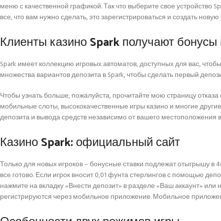
меню с качественной графикой. Так что выберите свое устройство Sp
все, что вам нужно сделать, это зарегистрироваться и создать новую
Клиенты казино Spark получают бонусы
Spark имеет коллекцию игровых автоматов, доступных для вас, чтобы
множества вариантов депозита в Spark, чтобы сделать первый депози
Чтобы узнать больше, пожалуйста, прочитайте мою страницу отказа 
мобильные слоты, высококачественные игры казино и многие другие
депозита и вывода средств независимо от вашего местоположения в
Казино Spark: официальный сайт
Только для новых игроков – бонусные ставки подлежат отыгрышу в 40
все готово. Если игрок вносит 0,01 фунта стерлингов с помощью депо
нажмите на вкладку «Внести депозит» в разделе «Ваш аккаунт» или 
регистрируются через мобильное приложение. Мобильное приложение
Особенности двух режимов игры