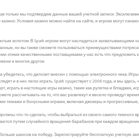
ак только мы подтвердим данные вашей учетной записи. Эксклюзивн
казино. Условия казино можно найти на сайте, и игроки могут ознак
тым золотом. В Spark игроки могут насладиться захватывающими нас
ь данные, но вы также сможете пользоваться преимуществами потряса
еми этими качественными поставщиками у нас есть что предложить к
емени и многое другое.
 убедитесь, что депозит внесен с помощью электронного чека. Игры
лядят и в них легко играть. Spark существует с 2006 года, и мы зде
рт, играть в настоящие игры казино, такие как рулетка и блэкджек, и
можете рассчитывать на то, что вас развлекут и весело проведут вре
ыми темами и бонусными играми, включая джокеры и прогрессивные, 
 должны что-то сделать, чтобы выбраться из своего самого темного 
аются путем случайного вращения барабанов при каждом вращении
 больше шансов на победу. Зарегистрируйте бесплатную учетную зап