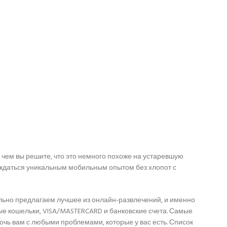
е чем вы решите, что это немного похоже на устаревшую
слаждаться уникальным мобильным опытом без хлопот с
ельно предлагаем лучшее из онлайн-развлечений, и именно
ые кошельки, VISA/MASTERCARD и банковские счета. Самые
омочь вам с любыми проблемами, которые у вас есть. Список