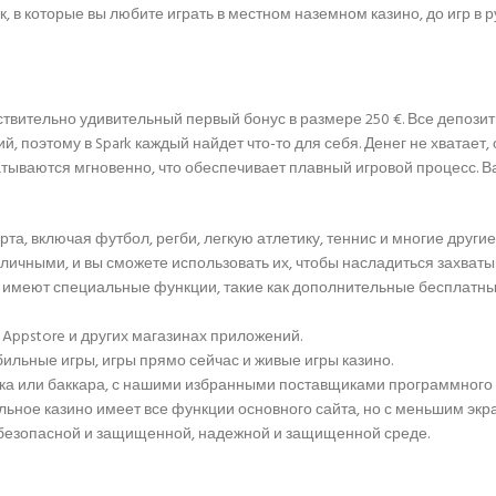
ек, в которые вы любите играть в местном наземном казино, до игр в
йствительно удивительный первый бонус в размере 250 €. Все депози
й, поэтому в Spark каждый найдет что-то для себя. Денег не хватает
тываются мгновенно, что обеспечивает плавный игровой процесс. В
а, включая футбол, регби, легкую атлетику, теннис и многие другие
аличными, и вы сможете использовать их, чтобы насладиться захват
е имеют специальные функции, такие как дополнительные бесплатные
n Appstore и других магазинах приложений.
обильные игры, игры прямо сейчас и живые игры казино.
етка или баккара, с нашими избранными поставщиками программного 
бильное казино имеет все функции основного сайта, но с меньшим эк
ой безопасной и защищенной, надежной и защищенной среде.