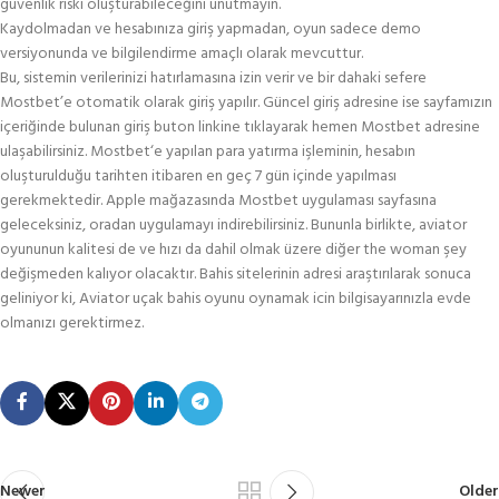
güvenlik riski oluşturabileceğini unutmayın.
Kaydolmadan ve hesabınıza giriş yapmadan, oyun sadece demo
versiyonunda ve bilgilendirme amaçlı olarak mevcuttur.
Bu, sistemin verilerinizi hatırlamasına izin verir ve bir dahaki sefere
Mostbet’e otomatik olarak giriş yapılır. Güncel giriş adresine ise sayfamızın
içeriğinde bulunan giriş buton linkine tıklayarak hemen Mostbet adresine
ulaşabilirsiniz. Mostbet‘e yapılan para yatırma işleminin, hesabın
oluşturulduğu tarihten itibaren en geç 7 gün içinde yapılması
gerekmektedir. Apple mağazasında Mostbet uygulaması sayfasına
geleceksiniz, oradan uygulamayı indirebilirsiniz. Bununla birlikte, aviator
oyununun kalitesi de ve hızı da dahil olmak üzere diğer the woman şey
değişmeden kalıyor olacaktır. Bahis sitelerinin adresi araştırılarak sonuca
geliniyor ki, Aviator uçak bahis oyunu oynamak icin bilgisayarınızla evde
olmanızı gerektirmez.
Newer
Older