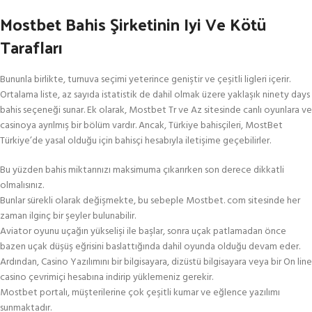
Mostbet Bahis Şirketinin Iyi Ve Kötü
Tarafları
Bununla birlikte, turnuva seçimi yeterince geniştir ve çeşitli ligleri içerir.
Ortalama liste, az sayıda istatistik de dahil olmak üzere yaklaşık ninety days
bahis seçeneği sunar. Ek olarak, Mostbet Tr ve Az sitesinde canlı oyunlara ve
casinoya ayrılmış bir bölüm vardır. Ancak, Türkiye bahisçileri, MostBet
Türkiye’de yasal olduğu için bahisçi hesabıyla iletişime geçebilirler.
Bu yüzden bahis miktarınızı maksimuma çıkarırken son derece dikkatli
olmalısınız.
Bunlar sürekli olarak değişmekte, bu sebeple Mostbet. com sitesinde her
zaman ilginç bir şeyler bulunabilir.
Aviator oyunu uçağın yükselişi ile başlar, sonra uçak patlamadan önce
bazen uçak düşüş eğrisini baslattığında dahil oyunda olduğu devam eder.
Ardından, Casino Yazılımını bir bilgisayara, dizüstü bilgisayara veya bir On line
casino çevrimiçi hesabına indirip yüklemeniz gerekir.
Mostbet portalı, müşterilerine çok çeşitli kumar ve eğlence yazılımı
sunmaktadır.