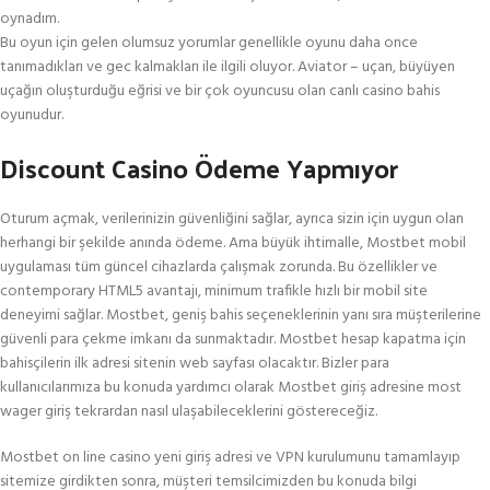
oynadım.
Bu oyun için gelen olumsuz yorumlar genellikle oyunu daha once
tanımadıkları ve gec kalmakları ile ilgili oluyor. Aviator – uçan, büyüyen
uçağın oluşturduğu eğrisi ve bir çok oyuncusu olan canlı casino bahis
oyunudur.
Discount Casino Ödeme Yapmıyor
Oturum açmak, verilerinizin güvenliğini sağlar, ayrıca sizin için uygun olan
herhangi bir şekilde anında ödeme. Ama büyük ihtimalle, Mostbet mobil
uygulaması tüm güncel cihazlarda çalışmak zorunda. Bu özellikler ve
contemporary HTML5 avantajı, minimum trafikle hızlı bir mobil site
deneyimi sağlar. Mostbet, geniş bahis seçeneklerinin yanı sıra müşterilerine
güvenli para çekme imkanı da sunmaktadır. Mostbet hesap kapatma için
bahisçilerin ilk adresi sitenin web sayfası olacaktır. Bizler para
kullanıcılarımıza bu konuda yardımcı olarak Mostbet giriş adresine most
wager giriş tekrardan nasıl ulaşabileceklerini göstereceğiz.
Mostbet on line casino yeni giriş adresi ve VPN kurulumunu tamamlayıp
sitemize girdikten sonra, müşteri temsilcimizden bu konuda bilgi