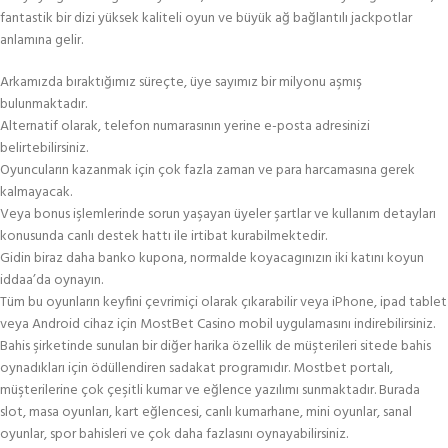
fantastik bir dizi yüksek kaliteli oyun ve büyük ağ bağlantılı jackpotlar
anlamına gelir.
Arkamızda bıraktığımız süreçte, üye sayımız bir milyonu aşmış
bulunmaktadır.
Alternatif olarak, telefon numarasının yerine e-posta adresinizi
belirtebilirsiniz.
Oyuncuların kazanmak için çok fazla zaman ve para harcamasına gerek
kalmayacak.
Veya bonus işlemlerinde sorun yaşayan üyeler şartlar ve kullanım detayları
konusunda canlı destek hattı ile irtibat kurabilmektedir.
Gidin biraz daha banko kupona, normalde koyacagınızın iki katını koyun
iddaa’da oynayın.
Tüm bu oyunların keyfini çevrimiçi olarak çıkarabilir veya iPhone, ipad tablet
veya Android cihaz için MostBet Casino mobil uygulamasını indirebilirsiniz.
Bahis şirketinde sunulan bir diğer harika özellik de müşterileri sitede bahis
oynadıkları için ödüllendiren sadakat programıdır. Mostbet portalı,
müşterilerine çok çeşitli kumar ve eğlence yazılımı sunmaktadır. Burada
slot, masa oyunları, kart eğlencesi, canlı kumarhane, mini oyunlar, sanal
oyunlar, spor bahisleri ve çok daha fazlasını oynayabilirsiniz.