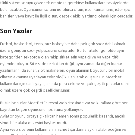
türlü sistem soruyu çözecek empieza gerekirse kullanıcılara tavsiyelerde
bulunacaktır. Oyuncunun sorunu ne olursa olsun, ister kumarhane, ister spor
bahisleri veya kayıt ile ilgili olsun, destek ekibi yardımcı olmak için oradadır.
Son Yazılar
Futbol, basketbol, tenis, buz hokeyi ve daha pek çok spor dahil olmak
üzere geniş bir spor yelpazesine sahiptirler. Bu tür siteler genelde aynı
kategoriden sektörde olan rakip şirketlerin yaptığı ve ya yaptırdığı
eylemler oluyor. Site sadece slotları değil, aynı zamanda diğer kumar
yazılımlarını da sunar. Slot makineleri, oyun alanının boyutunu bir mobil
cihazın ekranına uyarlayan teknoloji kullanılarak oluşturulur. Mostbet
kullanıcılar için canlı yayın, anında para çekme ve çok çeşitli pazarlar dahil
olmak üzere çok çeşitli özellikler sunar.
Bütün bonuslar MostBet’in resmi web sitesinde var ve kurallara göre her
kayıttan keçen oyuncunun postuna yollanıyor.
Aviator oyunu ortaya çıktıktan hemen sonra popülerlik kazandı, ancak
şimdi bile alaka düzeyini kaybetmedi.
Ayna web sitelerini kullanmanın hizmet şartlarına aykırı olabileceğini ve