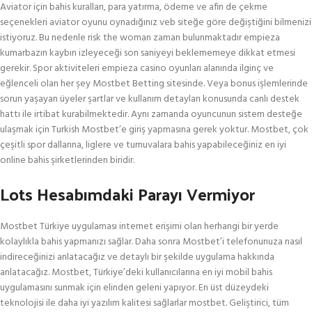
Aviator için bahis kuralları, para yatırma, ödeme ve afin de çekme
seçenekleri aviator oyunu oynadığınız veb siteğe göre değiştiğini bilmenizi
istiyoruz. Bu nedenle risk the woman zaman bulunmaktadır empieza
kumarbazın kaybın izleyeceği son saniyeyi beklememeye dikkat etmesi
gerekir. Spor aktiviteleri empieza casino oyunları alanında ilginç ve
eğlenceli olan her şey Mostbet Betting sitesinde. Veya bonus işlemlerinde
sorun yaşayan üyeler şartlar ve kullanım detayları konusunda canlı destek
hattı ile irtibat kurabilmektedir. Aynı zamanda oyuncunun sistem desteğe
ulaşmak için Turkish Mostbet’e giriş yapmasına gerek yoktur. Mostbet, çok
çeşitli spor dallarına, liglere ve turnuvalara bahis yapabileceğiniz en iyi
online bahis şirketlerinden biridir.
Lots Hesabımdaki Parayı Vermiyor
Mostbet Türkiye uygulaması internet erişimi olan herhangi bir yerde
kolaylıkla bahis yapmanızı sağlar. Daha sonra Mostbet’i telefonunuza nasıl
indireceğinizi anlatacağız ve detaylı bir şekilde uygulama hakkında
anlatacağız. Mostbet, Türkiye’deki kullanıcılarına en iyi mobil bahis
uygulamasını sunmak için elinden geleni yapıyor. En üst düzeydeki
teknolojisi ile daha iyi yazılım kalitesi sağlarlar mostbet. Geliştirici, tüm