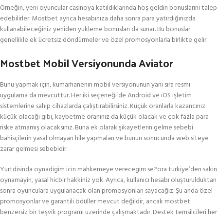
Örneğin, yeni oyuncular casinoya katıldıklarında hoş geldin bonuslarını talep
edebilirler. Mostbet ayrıca hesabınıza daha sonra para yatırdığınızda
kullanabileceğiniz yeniden yükleme bonusları da sunar. Bu bonuslar
genellikle ek ücretsiz döndürmeler ve özel promosyonlarla birlikte gelir.
Mostbet Mobil Versiyonunda Aviator
Bunu yapmak için, kumarhanenin mobil versiyonunun yanı sıra resmi
uygulama da mevcuttur. Her iki seçeneği de Android ve iOS işletim
sistemlerine sahip cihazlarda çalıştırabilirsiniz. Küçük oranlarla kazancınız
küçük olacağı gibi, kaybetme oranınız da küçük olacak ve çok fazla para
riske atmamış olacaksınız. Buna ek olarak şikayetlerin gelme sebebi
bahisçilerin yasal olmayan hile yapmaları ve bunun sonucunda web siteye
zarar gelmesi sebebidir.
Yurtdisinda oynadigim icin mahkemeye verecegim se?ora turkiye’den sakin
oynamayin, yasal hicbir hakkiniz yok. Ayrıca, kullanıcı hesabı oluşturulduktan
sonra oyunculara uygulanacak olan promosyonları sayacağız. Şu anda özel
promosyonlar ve garantili ödüller mevcut değildir, ancak mostbet
benzersiz bir teşvik programı üzerinde çalışmaktadır. Destek temsilcileri her