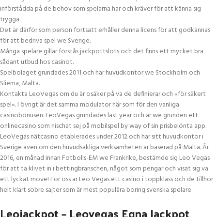
införstådda på de behov som spelarna har och kräver för att känna sig
trygga.
Det är därför som person fortsatt erhåller denna licens för att godkännas
för att bedriva spel we Sverige.
Många spelare gillar förstås jackpottslots och det finns ett mycket bra
sådant utbud hos casinot.
Spelbolaget grundades 2011 och har huvudkontor we Stockholm och
Sliema, Malta.
Kontakta LeoVegas om du är osäker på va de definierar och «för säkert
spel». I övrigt är det samma modulator här som för den vanliga
casinobonusen. LeoVegas grundades last year och är we grunden ett
onlinecasino som nischat sej på mobilspel by way of sin prisbelönta app.
LeoVegas nätcasino etablerades under 2012 och har sitt huvudkontor i
Sverige även om den huvudsakliga verksamheten är baserad på Malta. År
2016, en månad innan Fotbolls-EM we Frankrike, bestämde sig Leo Vegas
för att ta klivet in i bettingbranschen, något som pengar och visat sig va
ett lyckat move! För oss är Leo Vegas ett casino i toppklass och de tillhör
helt klart sobre sajter som är mest populära boring svenska spelare.
Leojackpot – Leovegas Egna Jackpot