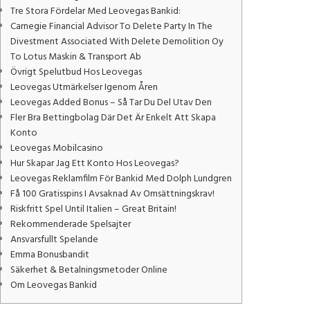
Tre Stora Fördelar Med Leovegas Bankid:
Carnegie Financial Advisor To Delete Party In The
Divestment Associated With Delete Demolition Oy
To Lotus Maskin & Transport Ab
Övrigt Spelutbud Hos Leovegas
Leovegas Utmärkelser Igenom Åren
Leovegas Added Bonus – Så Tar Du Del Utav Den
Fler Bra Bettingbolag Där Det Är Enkelt Att Skapa
Konto
Leovegas Mobilcasino
Hur Skapar Jag Ett Konto Hos Leovegas?
Leovegas Reklamfilm För Bankid Med Dolph Lundgren
Få 100 Gratisspins I Avsaknad Av Omsättningskrav!
Riskfritt Spel Until Italien – Great Britain!
Rekommenderade Spelsajter
Ansvarsfullt Spelande
Emma Bonusbandit
Säkerhet & Betalningsmetoder Online
Om Leovegas Bankid