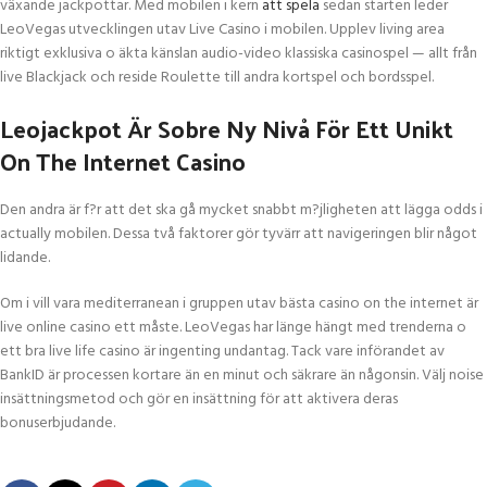
växande jackpottar. Med mobilen i kern
att spela
sedan starten leder
LeoVegas utvecklingen utav Live Casino i mobilen. Upplev living area
riktigt exklusiva o äkta känslan audio-video klassiska casinospel — allt från
live Blackjack och reside Roulette till andra kortspel och bordsspel.
Leojackpot Är Sobre Ny Nivå För Ett Unikt
On The Internet Casino
Den andra är f?r att det ska gå mycket snabbt m?jligheten att lägga odds i
actually mobilen. Dessa två faktorer gör tyvärr att navigeringen blir något
lidande.
Om i vill vara mediterranean i gruppen utav bästa casino on the internet är
live online casino ett måste. LeoVegas har länge hängt med trenderna o
ett bra live life casino är ingenting undantag. Tack vare införandet av
BankID är processen kortare än en minut och säkrare än någonsin. Välj noise
insättningsmetod och gör en insättning för att aktivera deras
bonuserbjudande.