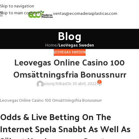
Skip to navigation
Skip to main content
ventas@ecomaderasplasticas.com
Blog
Home
/
LeoVegas Sweden
LEOVEGAS SWEDEN
Leovegas Online Casino 100
Omsättningsfria Bonussnurr
0
pisosy3tibas
On 30 abril, 2022
Leovegas Online Casino 100 Omsättningsfria Bonussnurr
Odds & Live Betting On The
Internet Spela Snabbt As Well As