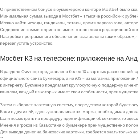
О приветственном бонусе в букмекерской конторе Mostbet было ска
Минимальная сумма вывода в Мостбет – 1 тысяча российских рублей
Можно найти исходы, гандикапы, тоталы, время первого гола, авторст
Содержание комментариев не имеет отношения к редакционной полит
Настройки программного обеспечения выставлены таким образом, ч
перезапустить устройство.
Мосбет КЗ на телефоне: приложение на Анд
В разделе Crash-игр представлено более 10 азартных развлечений, с
официального сайта букмекера, а на iOS – из магазина приложений
к интернету. Букмекер предлагает круглосуточную поддержку клиент
каналам, каждый из которых имеет свои особенности, преимущества 
Затем выбирает платежную систему, посредством которой будет осу
Как и в других БК, здесь устанавливается маржа, необходимая для з
Если посмотреть на процедуру идентификации объективно, то здесь 
Мнения игроков из Казахстана о букмекере преимущественно поло
Для вывода денег на банковские карточки, требуется знать только н