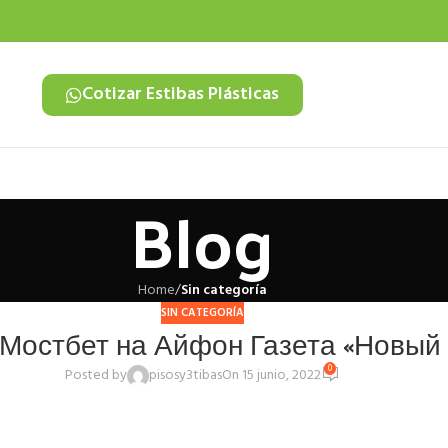
Cotizar Estibas Plásticas
Blog
Home
/
Sin categoría
SIN CATEGORÍA
 Мостбет на Айфон Газета «Новый
0
Posted by
pisosy3tibas
On 15 junio, 2022