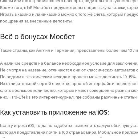
Сканы или фотографии вашего паспорта, водительского удостовере
Кроме того, в БК Мостбет предусмотрены опция выкупа ставки, ст
Играть в казино и лайв-казино можно с того же счета, который преду
поощрения за внесенные депозиты.
Всё о бонусах Мосбет
Такие страны, как Англия и Германия, представлены более чем 10 ли
А наличие средств на балансе необходимое условие для заключени
Не смотря на название, отличаются они от классических автоматов с
По редким и экзотическим исходам процент может достигать 10-15%.
Их отличительной чертой является простой интерфайс и несложное у
слотов большое количество, которые имеют совершенно разный сюже
них. Hard-Life.kz это интернет-журнал, где собраны различные стат
Как установить приложение на iOS:
Если у игрока iOS, тогда понадобится выполнить самую обычную уста
которая представлена почти в 100 странах мира. Мобильное прил