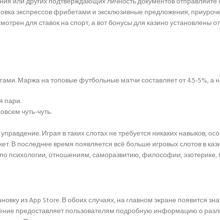
ния или других подтверждающих личность документов отправляйте 
раховка экспрессов фрибетами и эксклюзивные предложения, приуро
смотрен для ставок на спорт, а вот бонусы для казино установлены о
гами. Маржа на топовые футбольные матчи составляет от 4.5-5%, а н
я пари.
овсем чуть-чуть.
правдение. Играя в таких слотах не требуется никаких навыков, осо
т. В последнее время появляется всё больше игровых слотов в кази
ьи по психологии, отношениям, саморазвитию, философии, эзотерике, 
новку из App Store. В обоих случаях, на главном экране появится зн
ожение предоставляет пользователям подробную информацию о разл