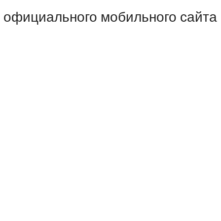
 официального мобильного сайта