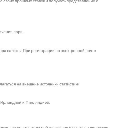
 своих прошлых ставок и получать представление о
ючения пари.
ора валюты. При регистрации по электронной почте
агаться на внешние источники статистики.
й Ирландией и Финляндией.
нопки для дополнительной навигации (ссылка на лицензию,