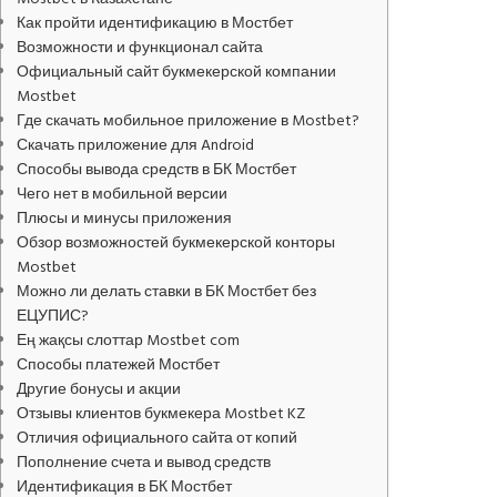
Как пройти идентификацию в Мостбет
Возможности и функционал сайта
Официальный сайт букмекерской компании
Mostbet
Где скачать мобильное приложение в Mostbet?
Скачать приложение для Android
Способы вывода средств в БК Мостбет
Чего нет в мобильной версии
Плюсы и минусы приложения
Обзор возможностей букмекерской конторы
Mostbet
Можно ли делать ставки в БК Мостбет без
ЕЦУПИС?
Ең жақсы слоттар Mostbet com
Способы платежей Мостбет
Другие бонусы и акции
Отзывы клиентов букмекера Mostbet KZ
Отличия официального сайта от копий
Пополнение счета и вывод средств
Идентификация в БК Мостбет