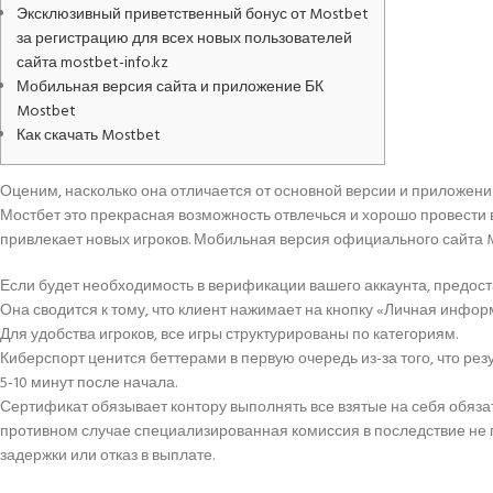
Эксклюзивный приветственный бонус от Mostbet
за регистрацию для всех новых пользователей
сайта mostbet-info.kz
Мобильная версия сайта и приложение БК
Mostbet
Как скачать Mostbet
Оценим, насколько она отличается от основной версии и приложений
Мостбет это прекрасная возможность отвлечься и хорошо провести 
привлекает новых игроков. Мобильная версия официального сайта
Если будет необходимость в верификации вашего аккаунта, предос
Она сводится к тому, что клиент нажимает на кнопку «Личная инфо
Для удобства игроков, все игры структурированы по категориям.
Киберспорт ценится беттерами в первую очередь из-за того, что рез
5-10 минут после начала.
Сертификат обязывает контору выполнять все взятые на себя обяза
противном случае специализированная комиссия в последствие не п
задержки или отказ в выплате.