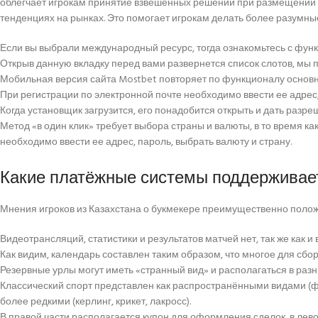
облегчает игрокам принятие взвешенных решений при размещении с
тенденциях на рынках. Это помогает игрокам делать более разумны
Если вы выбрали международный ресурс, тогда ознакомьтесь с фун
Открыв данную вкладку перед вами развернется список слотов, мы
Мобильная версия сайта Mostbet повторяет по функционалу основн
При регистрации по электронной почте необходимо ввести ее адрес,
Когда установщик загрузится, его понадобится открыть и дать разре
Метод «в один клик» требует выбора страны и валюты, в то время к
необходимо ввести ее адрес, пароль, выбрать валюту и страну.
Какие платёжные системы поддерживае
Мнения игроков из Казахстана о букмекере преимущественно положи
Видеотрансляций, статистики и результатов матчей нет, так же как и 
Как видим, календарь составлен таким образом, что многое для сб
Резервные урлы могут иметь «странный вид» и располагаться в разных д
Классический спорт представлен как распространёнными видами (фут
более редкими (керлинг, крикет, лакросс).
В правой части располагается купон для оформления сделок, в лево