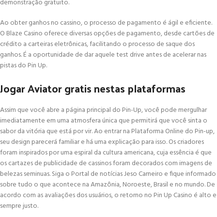
demonstração gratuito.
Ao obter ganhos no cassino, o processo de pagamento é ágil e eficiente.
O Blaze Casino oferece diversas opções de pagamento, desde cartões de
crédito a carteiras eletrônicas, facilitando o processo de saque dos
ganhos. É a oportunidade de dar aquele test drive antes de acelerar nas
pistas do Pin Up.
Jogar Aviator gratis nestas plataformas
Assim que você abre a página principal do Pin-Up, você pode mergulhar
imediatamente em uma atmosfera única que permitirá que você sinta o
sabor da vitória que está por vir. Ao entrar na Plataforma Online do Pin-up,
seu design parecerá familiar e há uma explicação para isso. Os criadores
foram inspirados por uma espiral da cultura americana, cuja essência é que
os cartazes de publicidade de cassinos foram decorados com imagens de
belezas seminuas. Siga o Portal de notícias Jeso Carneiro e fique informado
sobre tudo o que acontece na Amazônia, Noroeste, Brasil e no mundo. De
acordo com as avaliações dos usuários, o retorno no Pin Up Casino é alto e
sempre justo.