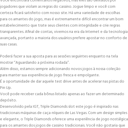
Você encontrará comentários negativos, mas eles são deixados por
jogadores que violam as regras do cassino. Jogue limpo e você com
certeza ficará satisfeito com nosso site. Há uma variedade de escolhas
para os amantes do jogo, mas é extremamente difícil encontrar um bom
estabelecimento que trate seus clientes com integridade e crie regras
transparentes. Afinal de contas, vivemos na era da Internet e da tecnologia
avançada, portanto a maioria dos usuários prefere apostar no conforto de
suas casas.
Poderá fazer a sua aposta para as sessões seguintes enquanto na tela
mostrar “Aguardando a próxima rodada”.
Além disso, estamos sempre adicionando novos jogos à nossa coleção
para manter sua experiência de jogo fresca e empolgante.
É a oportunidade de dar aquele test drive antes de acelerar nas pistas do
Pin Up.
Você pode receber cada bônus listado apenas ao fazer um determinado
depósito.
Desenvolvido pela IGT, Triple Diamonds slot este jogo é inspirado nas
tradicionais máquinas de caça-níqueis de Las Vegas. Com um design simples
e elegante, o Triple Diamonds oferece uma experiência de jogo nostálgica
para os amantes dos jogos de cassino tradicionais. Você não gostaria que