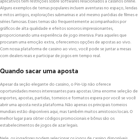
aplicativos tem restrições sobre softwares relacionados a cassinos online.
Alguns exemplos de temas populares incluem aventuras no espaço, lendas
e mitos antigos, explorações submarinas e até mesmo paródias de filmes e
séries famosas. Esses temas são frequentemente acompanhados por
gráficos de alta qualidade e efeitos sonoros impressionantes,
proporcionando uma experiência de jogo imersiva. Para aqueles que
procuram uma emoção extra, oferecemos opções de apostas ao vivo.
Com nossa plataforma de cassino ao vivo, você pode se juntar a mesas
com dealers reais e participar de jogos em tempo real.
Quando sacar uma aposta
Apesar da seção elegante do cassino, o Pin-Up não oferece
oportunidades menos interessantes para apostas. Uma enorme seleção de
esportes, apostas, partidas, torneios e formatos espera por você se você
abrir uma aposta nesta plataforma. Não apenas os principais torneios
mundiais estão disponíveis aqui, mas também muitos amistosos locais. O
melhor lugar para obter códigos promocionais e bônus são os
estabelecimentos de jogos de azar legais.
Nele, os jogadores podem selecionar os jogos de cassino disponíveis,