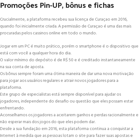
Promoções Pin-UP, bônus e fichas
Crucialmente, a plataforma recebeu sua licença de Curaçao em 2016,
quando foi inicialmente criada. A permissão de Curaçao é uma das mais
procuradas pelos cassinos online em todo o mundo.
Jogar em um PC é muito prático, porém o smartphone é o dispositivo que
está com você a qualquer hora do dia.
O valor mínimo do depósito é de R$ 50 e é creditado instantaneamente
na sua conta de aposta.
Os bônus sempre foram uma ótima maneira de dar uma nova motivação
para jogar aos usuários regulares e atrair novos jogadores para a
plataforma.
Este grupo de especialistas está sempre disponível para ajudar os
jogadores, independente do desafio ou questão que eles possam estar
enfrentando.
Aconselhamos os jogadores a aceitarem ganhos e perdas racionalmente e
não esperar mais dos jogos do que eles podem dar.
Desde a sua fundação em 2016, esta plataforma continua a conquistar a
Internet à medida que as pessoas lotam o site para fazer suas apostas e