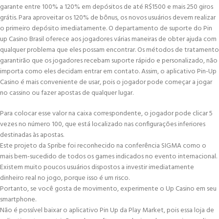
garante entre 100% a 120% em depósitos de até R$1500 e mais 250 giros
grátis. Para aproveitar os 120% de bônus, os novos usuários devem realizar
o primeiro depósito imediatamente. O departamento de suporte do Pin
up Casino Brasil oferece aos jogadores várias maneiras de obter ajuda com
qualquer problema que eles possam encontrar. Os métodos de tratamento
garantirão que os jogadores recebam suporte rápido e personalizado, não
importa como eles decidam entrar em contato. Assim, o aplicativo Pin-Up
Casino é mais conveniente de usar, pois o jogador pode começar a jogar
no cassino ou fazer apostas de qualquer lugar.
Para colocar esse valor na caixa correspondente, o jogador pode clicar 5
vezes no número 100, que está localizado nas configurações inferiores
destinadas às apostas.
Este projeto da Spribe foi reconhecido na conferência SIGMA como o
mais bem-sucedido de todos os games indicados no evento internacional.
Existem muito poucos usuários dispostos a investir imediatamente
dinheiro real no jogo, porque isso é um risco.
Portanto, se você gosta de movimento, experimente o Up Casino em seu
smartphone.
Não é possível baixar o aplicativo Pin Up da Play Market, pois essa loja de