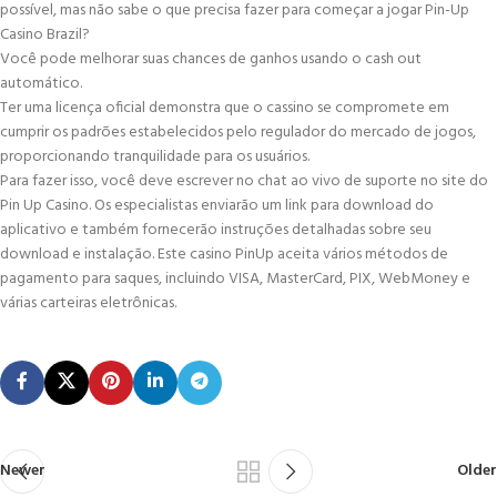
possível, mas não sabe o que precisa fazer para começar a jogar Pin-Up
Casino Brazil?
Você pode melhorar suas chances de ganhos usando o cash out
automático.
Ter uma licença oficial demonstra que o cassino se compromete em
cumprir os padrões estabelecidos pelo regulador do mercado de jogos,
proporcionando tranquilidade para os usuários.
Para fazer isso, você deve escrever no chat ao vivo de suporte no site do
Pin Up Casino. Os especialistas enviarão um link para download do
aplicativo e também fornecerão instruções detalhadas sobre seu
download e instalação. Este casino PinUp aceita vários métodos de
pagamento para saques, incluindo VISA, MasterCard, PIX, WebMoney e
várias carteiras eletrônicas.
Newer
Older