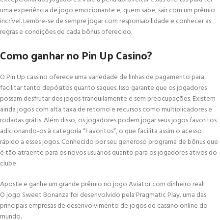
uma experiência de jogo emocionante e, quem sabe, sair com um prêmio
incrível. Lembre-se de sempre jogar com responsabilidade e conhecer as
regras e condições de cada bônus oferecido.
Como ganhar no Pin Up Casino?
O Pin Up cassino oferece uma variedade de linhas de pagamento para
facilitar tanto depósitos quanto saques. Isso garante que os jogadores
possam desfrutar dos jogos tranquilamente e sem preocupações. Existem
ainda jogos com alta taxa de retorno e recursos como multiplicadores e
rodadas grátis. Além disso, os jogadores podem jogar seus jogos favoritos
adicionando-os à categoria “Favoritos”, o que facilita assim o acesso
rápido a esses jogos. Conhecido por seu generoso programa de bônus que
é tão atraente para os novos usuários quanto para os jogadores ativos do
clube.
Aposte e ganhe um grande prêmio no jogo Aviator com dinheiro real!
O jogo Sweet Bonanza foi desenvolvido pela Pragmatic Play, uma das
principais empresas de desenvolvimento de jogos de cassino online do
mundo.