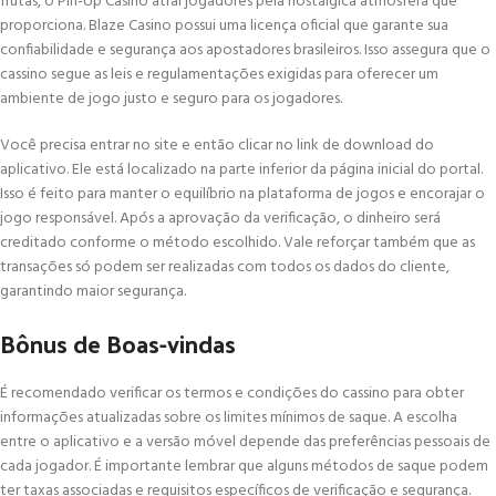
frutas, o Pin-Up Casino atrai jogadores pela nostálgica atmosfera que
proporciona. Blaze Casino possui uma licença oficial que garante sua
confiabilidade e segurança aos apostadores brasileiros. Isso assegura que o
cassino segue as leis e regulamentações exigidas para oferecer um
ambiente de jogo justo e seguro para os jogadores.
Você precisa entrar no site e então clicar no link de download do
aplicativo. Ele está localizado na parte inferior da página inicial do portal.
Isso é feito para manter o equilíbrio na plataforma de jogos e encorajar o
jogo responsável. Após a aprovação da verificação, o dinheiro será
creditado conforme o método escolhido. Vale reforçar também que as
transações só podem ser realizadas com todos os dados do cliente,
garantindo maior segurança.
Bônus de Boas-vindas
É recomendado verificar os termos e condições do cassino para obter
informações atualizadas sobre os limites mínimos de saque. A escolha
entre o aplicativo e a versão móvel depende das preferências pessoais de
cada jogador. É importante lembrar que alguns métodos de saque podem
ter taxas associadas e requisitos específicos de verificação e segurança.