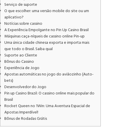
Serviço de suporte
O que escolher: uma versão mobile do site ou um
aplicativo?
Notícias sobre cassino
A Experiência Empolgante no Pin Up Casino Brasil
Máquinas caça-níqueis de cassino online Pin-up
Uma única cidade chinesa exporta e importa mais
que todo o Brasil. Saiba qual
Suporte ao Cliente
Bônus do Cassino
Experiência de Jogo
Apostas automáticas no jogo do aviãozinho (Auto-
bets)
Desenvolvedor do Jogo
Pin up Casino Brazil: O cassino online mais popular do
Brasil
Rocket Queen no 1Win: Uma Aventura Espacial de
Apostas Imperdível!
Bônus de Rodadas Grátis