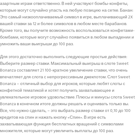
азартным играм ответственно. В ней участвуют бомбы-конфеты,
которые могут случайно упасть на любую позицию на сетке. Банан:
Это самый низкооплачиваемый символ в игре, выплачивающий 2X
вашей ставки за 12 и более символов в любом месте барабанов.
Кроме того, вы получите возможность воспользоваться конфетами-
бомбами, которые могут случайно появиться в любом выпадении и
умножить ваши выигрыши до 100 раз.
Для этого достаточно выполнить следующие простые действия:
Выберите размер ставки. Максимальный выигрыш в слоте Sweet
Bonanza составляет 21 100-кратное увеличение ставки, что очень
впечатляет для слота с непрогрессивным джекпотом. Слот Sweet
Bonanza – отличный выбор для игроков, которые любят слоты с
конфетной тематикой и хотят получить захватывающее и
увлекательное игровое удовольствие. Плюсы и минусы слота Sweet
Bonanza в конечном итоге должны решать и оценивать только вы.
Все, что нужно сделать, – это выбрать размер ставки от 0,10 до 100
кредитов на спин и нажать кнопку «Спин». В игре есть
захватывающая функция бесплатных вращений с символами
множителя, которые могут увеличить выплаты до 100 раз.