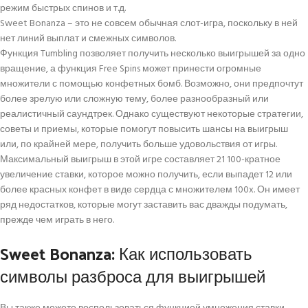
режим быстрых спинов и т.д.
Sweet Bonanza – это не совсем обычная слот-игра, поскольку в ней
нет линий выплат и смежных символов.
Функция Tumbling позволяет получить несколько выигрышей за одно
вращение, а функция Free Spins может принести огромные
множители с помощью конфетных бомб. Возможно, они предпочтут
более зрелую или сложную тему, более разнообразный или
реалистичный саундтрек. Однако существуют некоторые стратегии,
советы и приемы, которые помогут повысить шансы на выигрыш
или, по крайней мере, получить больше удовольствия от игры.
Максимальный выигрыш в этой игре составляет 21 100-кратное
увеличение ставки, которое можно получить, если выпадет 12 или
более красных конфет в виде сердца с множителем 100x. Он имеет
ряд недостатков, которые могут заставить вас дважды подумать,
прежде чем играть в него.
Sweet Bonanza: Как использовать
символы разброса для выигрышей