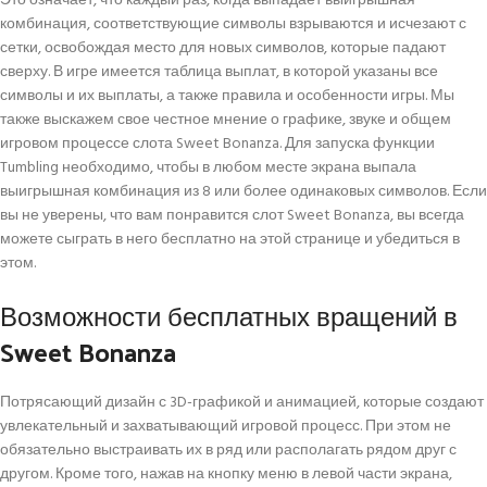
Это означает, что каждый раз, когда выпадает выигрышная
комбинация, соответствующие символы взрываются и исчезают с
сетки, освобождая место для новых символов, которые падают
сверху. В игре имеется таблица выплат, в которой указаны все
символы и их выплаты, а также правила и особенности игры. Мы
также выскажем свое честное мнение о графике, звуке и общем
игровом процессе слота Sweet Bonanza. Для запуска функции
Tumbling необходимо, чтобы в любом месте экрана выпала
выигрышная комбинация из 8 или более одинаковых символов. Если
вы не уверены, что вам понравится слот Sweet Bonanza, вы всегда
можете сыграть в него бесплатно на этой странице и убедиться в
этом.
Возможности бесплатных вращений в
Sweet Bonanza
Потрясающий дизайн с 3D-графикой и анимацией, которые создают
увлекательный и захватывающий игровой процесс. При этом не
обязательно выстраивать их в ряд или располагать рядом друг с
другом. Кроме того, нажав на кнопку меню в левой части экрана,