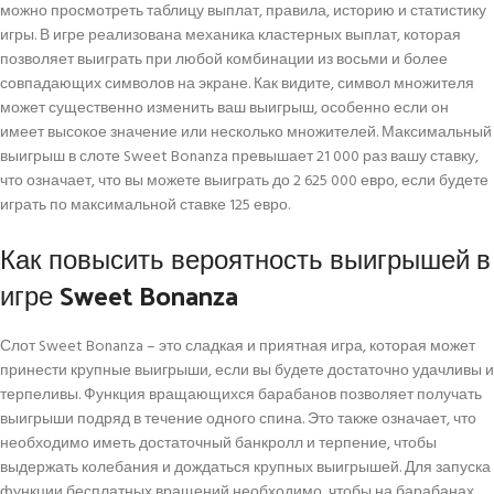
можно просмотреть таблицу выплат, правила, историю и статистику
игры. В игре реализована механика кластерных выплат, которая
позволяет выиграть при любой комбинации из восьми и более
совпадающих символов на экране. Как видите, символ множителя
может существенно изменить ваш выигрыш, особенно если он
имеет высокое значение или несколько множителей. Максимальный
выигрыш в слоте Sweet Bonanza превышает 21 000 раз вашу ставку,
что означает, что вы можете выиграть до 2 625 000 евро, если будете
играть по максимальной ставке 125 евро.
Как повысить вероятность выигрышей в
игре Sweet Bonanza
Слот Sweet Bonanza – это сладкая и приятная игра, которая может
принести крупные выигрыши, если вы будете достаточно удачливы и
терпеливы. Функция вращающихся барабанов позволяет получать
выигрыши подряд в течение одного спина. Это также означает, что
необходимо иметь достаточный банкролл и терпение, чтобы
выдержать колебания и дождаться крупных выигрышей. Для запуска
функции бесплатных вращений необходимо, чтобы на барабанах