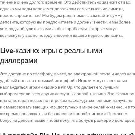
течение очень долгого времени. Это действительно зависит от вас;
однако мы рады порекомендовать вам самые высокие лимиты,
просто спросите нас! Мы будем рады помочь вам найти сумму
депозита, которую вы предпочитаете и должны внести, и мы более
чем рады обсудить с вами любые проблемы, которые могут
возникнуть у вас по поводу внесения вашего первого депозита.
Live-казино: игры с реальными
диллерами
Это доступно по телефону, в чате, по электронной почте и через наш
удобный пользовательский интерфейс. Игроки могут с легкостью
наслаждаться играми казино в Pin Up, что делает его лучшим
выбором среди всех других доступных онлайн-казино. Это скромная
плата, которая позволяет игрокам наслаждаться одними из лучших
и самых захватывающих игр, доступных в мире онлайн-казино, и в то
же время наслаждаться безопасными онлайн-играми. Поставьте
бонус на депозит выше, чтобы получить бонус в размере 5 долларов.
Интерфейс Pin Up казино официальный