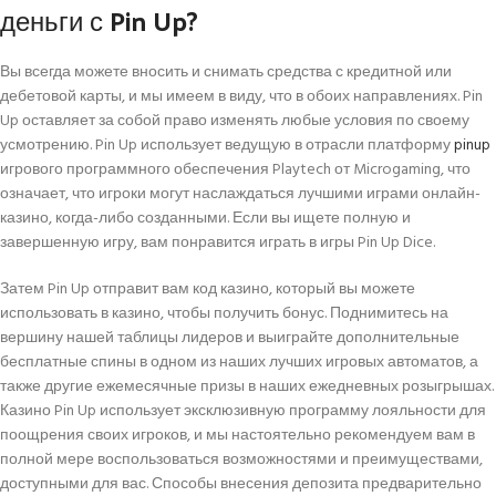
деньги с Pin Up?
Вы всегда можете вносить и снимать средства с кредитной или
дебетовой карты, и мы имеем в виду, что в обоих направлениях. Pin
Up оставляет за собой право изменять любые условия по своему
усмотрению. Pin Up использует ведущую в отрасли платформу
pinup
игрового программного обеспечения Playtech от Microgaming, что
означает, что игроки могут наслаждаться лучшими играми онлайн-
казино, когда-либо созданными. Если вы ищете полную и
завершенную игру, вам понравится играть в игры Pin Up Dice.
Затем Pin Up отправит вам код казино, который вы можете
использовать в казино, чтобы получить бонус. Поднимитесь на
вершину нашей таблицы лидеров и выиграйте дополнительные
бесплатные спины в одном из наших лучших игровых автоматов, а
также другие ежемесячные призы в наших ежедневных розыгрышах.
Казино Pin Up использует эксклюзивную программу лояльности для
поощрения своих игроков, и мы настоятельно рекомендуем вам в
полной мере воспользоваться возможностями и преимуществами,
доступными для вас. Способы внесения депозита предварительно