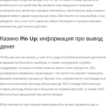
каждый раз, когда вы входите в Pin Up со своего смартфона или
мобильного устройства. Вы можете наслаждаться широким
спектром игр, включая игровые автоматы, настольные игры казино,
видеопокер и даже казуальные игры. Взгляните на наш выбор, и вы
увидите, что у нас есть одни из самых больших и лучших игровых
автоматов, доступных для вас.
Казино Pin Up: информация про вывод
денег
Чтобы вы могли начать, у нас есть ряд способов внесения депозита
и вариантов быстрого выбора, а также сотрудники службы
поддержки, которые готовы помочь вам в этом процессе. Это
усовершенствование гарантирует, что ничто не сможет помешать
вашему игровому процессу. Кроме того, игроки могут наслаждаться
фантастическими релоад-бонусами до 100% в виде бесплатных
ставок, релоад-бонусов и бонусов на первый депозит, а также 1000
бесплатных вращений при регистрации.
Игра является настоящей жемчужиной и может развлечь вас в