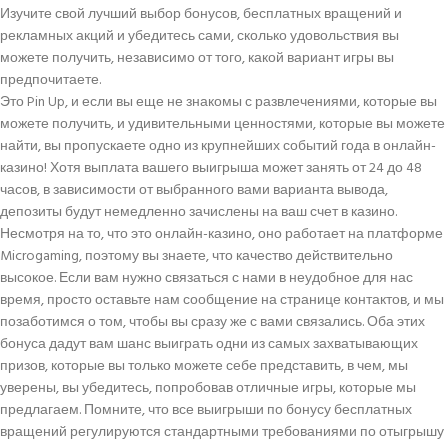
Изучите свой лучший выбор бонусов, бесплатных вращений и
рекламных акций и убедитесь сами, сколько удовольствия вы
можете получить, независимо от того, какой вариант игры вы
предпочитаете.
Это Pin Up, и если вы еще не знакомы с развлечениями, которые вы
можете получить, и удивительными ценностями, которые вы можете
найти, вы пропускаете одно из крупнейших событий года в онлайн-
казино! Хотя выплата вашего выигрыша может занять от 24 до 48
часов, в зависимости от выбранного вами варианта вывода,
депозиты будут немедленно зачислены на ваш счет в казино.
Несмотря на то, что это онлайн-казино, оно работает на платформе
Microgaming, поэтому вы знаете, что качество действительно
высокое. Если вам нужно связаться с нами в неудобное для нас
время, просто оставьте нам сообщение на странице контактов, и мы
позаботимся о том, чтобы вы сразу же с вами связались. Оба этих
бонуса дадут вам шанс выиграть одни из самых захватывающих
призов, которые вы только можете себе представить, в чем, мы
уверены, вы убедитесь, попробовав отличные игры, которые мы
предлагаем. Помните, что все выигрыши по бонусу бесплатных
вращений регулируются стандартными требованиями по отыгрышу