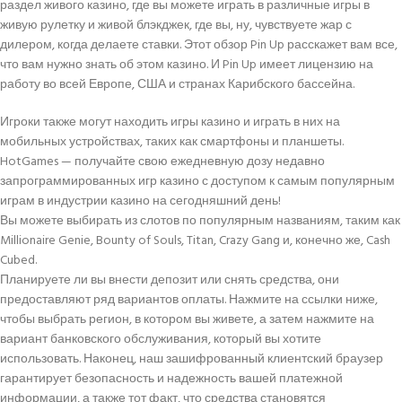
раздел живого казино, где вы можете играть в различные игры в
живую рулетку и живой блэкджек, где вы, ну, чувствуете жар с
дилером, когда делаете ставки. Этот обзор Pin Up расскажет вам все,
что вам нужно знать об этом казино. И Pin Up имеет лицензию на
работу во всей Европе, США и странах Карибского бассейна.
Игроки также могут находить игры казино и играть в них на
мобильных устройствах, таких как смартфоны и планшеты.
HotGames — получайте свою ежедневную дозу недавно
запрограммированных игр казино с доступом к самым популярным
играм в индустрии казино на сегодняшний день!
Вы можете выбирать из слотов по популярным названиям, таким как
Millionaire Genie, Bounty of Souls, Titan, Crazy Gang и, конечно же, Cash
Cubed.
Планируете ли вы внести депозит или снять средства, они
предоставляют ряд вариантов оплаты. Нажмите на ссылки ниже,
чтобы выбрать регион, в котором вы живете, а затем нажмите на
вариант банковского обслуживания, который вы хотите
использовать. Наконец, наш зашифрованный клиентский браузер
гарантирует безопасность и надежность вашей платежной
информации, а также тот факт, что средства становятся