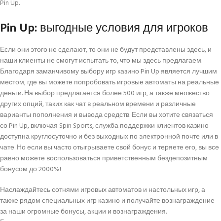
Pin Up.
Pin Up: выгодные условия для игроков
Если они этого не сделают, то они не будут представлены здесь, и
наши клиенты не смогут испытать то, что мы здесь предлагаем.
Благодаря заманчивому выбору игр казино Pin Up является лучшим
местом, где вы можете попробовать игровые автоматы на реальные
деньги. На выбор предлагается более 500 игр, а также множество
других опций, таких как чат в реальном времени и различные
варианты пополнения и вывода средств. Если вы хотите связаться
со Pin Up, включая Spin Sports, служба поддержки клиентов казино
доступна круглосуточно и без выходных по электронной почте или в
чате. Но если вы часто отыгрываете свой бонус и теряете его, вы все
равно можете воспользоваться приветственным бездепозитным
бонусом до 2000%!
Наслаждайтесь сотнями игровых автоматов и настольных игр, а
также рядом специальных игр казино и получайте вознаграждение
за наши огромные бонусы, акции и вознаграждения.