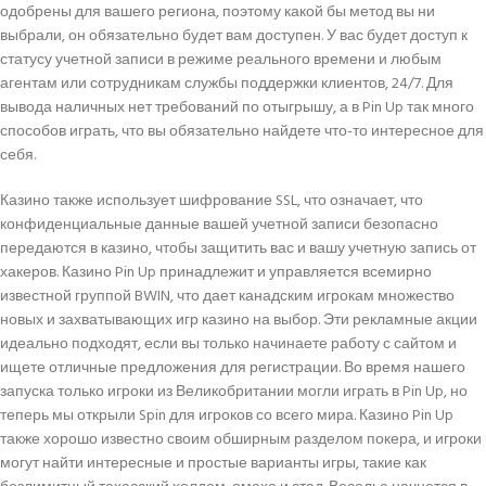
одобрены для вашего региона, поэтому какой бы метод вы ни
выбрали, он обязательно будет вам доступен. У вас будет доступ к
статусу учетной записи в режиме реального времени и любым
агентам или сотрудникам службы поддержки клиентов, 24/7. Для
вывода наличных нет требований по отыгрышу, а в Pin Up так много
способов играть, что вы обязательно найдете что-то интересное для
себя.
Казино также использует шифрование SSL, что означает, что
конфиденциальные данные вашей учетной записи безопасно
передаются в казино, чтобы защитить вас и вашу учетную запись от
хакеров. Казино Pin Up принадлежит и управляется всемирно
известной группой BWIN, что дает канадским игрокам множество
новых и захватывающих игр казино на выбор. Эти рекламные акции
идеально подходят, если вы только начинаете работу с сайтом и
ищете отличные предложения для регистрации. Во время нашего
запуска только игроки из Великобритании могли играть в Pin Up, но
теперь мы открыли Spin для игроков со всего мира. Казино Pin Up
также хорошо известно своим обширным разделом покера, и игроки
могут найти интересные и простые варианты игры, такие как