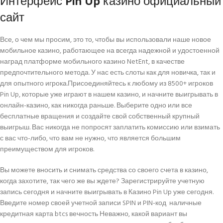
сайт
Все, о чем мы просим, ​​это то, чтобы вы использовали наше новое
мобильное казино, работающее на всегда надежной и удостоенной
наград платформе мобильного казино NetEnt, в качестве
предпочтительного метода. У нас есть слоты как для новичка, так и
для опытного игрока.Присоединяйтесь к любому из 8500+ игроков
Pin Up, которые уже играют в нашем казино, и начните выигрывать в
онлайн-казино, как никогда раньше. Выберите одно или все
бесплатные вращения и создайте свой собственный крупный
выигрыш. Вас никогда не попросят заплатить комиссию или взимать
с вас что-либо, что вам не нужно, что является большим
преимуществом для игроков.
Вы можете вносить и снимать средства со своего счета в казино,
когда захотите, так чего же вы ждете? Зарегистрируйте учетную
запись сегодня и начните выигрывать в Казино Pin Up уже сегодня.
Введите номер своей учетной записи SPIN и PIN-код наличные
кредитная карта btcs вечность Неважно, какой вариант вы