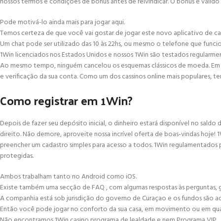
nossos termos e condições de bônus antes de reivindicar. O bônus é válido 
Pode motivá-lo ainda mais para jogar aqui.
Temos certeza de que você vai gostar de jogar este novo aplicativo de ca
Um chat pode ser utilizado das 10 às 22hs, ou mesmo o telefone que funcion
1Win licenciados nos Estados Unidos e nossos 1Win são testados regularm
Ao mesmo tempo, ninguém cancelou os esquemas clássicos de moeda. Em s
e verificação da sua conta. Como um dos cassinos online mais populares, 
Como registrar em 1Win?
Depois de fazer seu depósito inicial, o dinheiro estará disponível no sald
direito. Não demore, aproveite nossa incrível oferta de boas-vindas hoje! 
preencher um cadastro simples para acesso a todos. 1Win regulamentados 
protegidas.
Ambos trabalham tanto no Android como iOS.
Existe também uma secção de FAQ , com algumas respostas às perguntas, g
A companhia está sob jurisdição do governo de Curaçao e os fundos são a
Então você pode jogar no conforto da sua casa, em movimento ou em qua
Não encontramos 1Win casino programa de lealdade e nem Programa VIP.