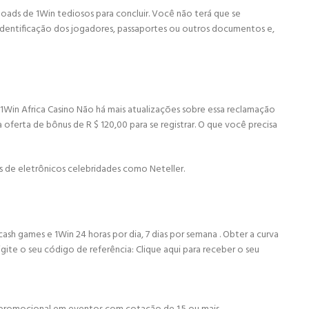
loads de 1Win tediosos para concluir. Você não terá que se
identificação dos jogadores, passaportes ou outros documentos e,
 1Win Africa Casino Não há mais atualizações sobre essa reclamação
ferta de bônus de R $ 120,00 para se registrar. O que você precisa
s de eletrônicos celebridades como Neteller.
sh games e 1Win 24 horas por dia, 7 dias por semana . Obter a curva
ite o seu código de referência: Clique aqui para receber o seu