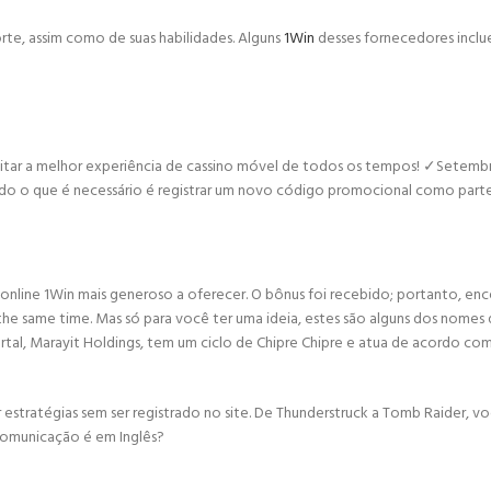
te, assim como de suas habilidades. Alguns
1Win
desses fornecedores inclue
roveitar a melhor experiência de cassino móvel de todos os tempos! ✓S
do o que é necessário é registrar um novo código promocional como parte
nline 1Win mais generoso a oferecer. O bônus foi recebido; portanto, enc
 the same time. Mas só para você ter uma ideia, estes são alguns dos nomes
tal, Marayit Holdings, tem um ciclo de Chipre Chipre e atua de acordo com
 estratégias sem ser registrado no site. De Thunderstruck a Tomb Raider,
comunicação é em Inglês?