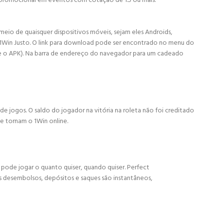
o promocional em eventos com cotação de 1.5 ou mais.
meio de quaisquer dispositivos móveis, sejam eles Androids,
1Win Justo. O link para download pode ser encontrado no menu do
ixe o APK). Na barra de endereço do navegador para um cadeado
 jogos. O saldo do jogador na vitória na roleta não foi creditado
e tornam o 1Win online.
 pode jogar o quanto quiser, quando quiser. Perfect
 desembolsos, depósitos e saques são instantâneos,