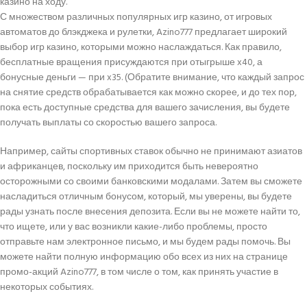
казино на ходу.
С множеством различных популярных игр казино, от игровых
автоматов до блэкджека и рулетки, Azino777 предлагает широкий
выбор игр казино, которыми можно наслаждаться. Как правило,
бесплатные вращения присуждаются при отыгрыше x40, а
бонусные деньги — при x35. (Обратите внимание, что каждый запрос
на снятие средств обрабатывается как можно скорее, и до тех пор,
пока есть доступные средства для вашего зачисления, вы будете
получать выплаты со скоростью вашего запроса.
Например, сайты спортивных ставок обычно не принимают азиатов
и африканцев, поскольку им приходится быть невероятно
осторожными со своими банковскими модалами. Затем вы сможете
насладиться отличным бонусом, который, мы уверены, вы будете
рады узнать после внесения депозита. Если вы не можете найти то,
что ищете, или у вас возникли какие-либо проблемы, просто
отправьте нам электронное письмо, и мы будем рады помочь. Вы
можете найти полную информацию обо всех из них на странице
промо-акций Azino777, в том числе о том, как принять участие в
некоторых событиях.