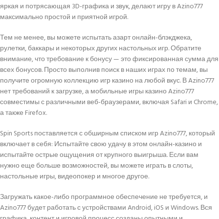
яркая и потрясающая 3D-графика и звук, делают игру в Azino777
максимально простой и приятной игрой.
Тем не менее, вы можете испытать азарт онлайн-блэкджека,
рулетки, баккары и некоторых других настольных игр. Обратите
внимание, что требование к бонусу — это фиксированная сумма для
всех бонусов. Просто выполнив поиск в наших играх по темам, вы
получите огромную коллекцию игр казино на любой вкус. В Azino777
нет требований к загрузке, а мобильные игры казино Azino777
совместимы с различными веб-браузерами, включая Safari и Chrome,
а также Firefox.
Spin Sports поставляется с обширным списком игр Azino777, который
включает в себя: Испытайте свою удачу в этом онлайн-казино и
испытайте острые ощущения от крупного выигрыша. Если вам
нужно еще больше возможностей, вы можете играть в слоты,
настольные игры, видеопокер и многое другое.
Загружать какое-либо программное обеспечение не требуется, и
Azino777 будет работать с устройствами Android, iOS и Windows. Вся
графика, контент и игровой процесс созданы опытными и