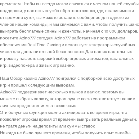
временем. Чтобы вы всегда могли связаться с членом нашей службы
поддержки, у нас есть служба обратного звонка, где, в зависимости
от времени суток, вы можете оставить сообщение для одного из
членов нашей команды, и мы свяжемся с вами. Чтобы получить шанс
выиграть бесплатные спины и джекпоты, начиная с 10 000 долларов,
посетите Azino777 сегодня. Azino777 работает на программном
обеспечении Real Time Gaming и использует генераторы случайных
чисел для дополнительной безопасности. Для наших настольных
игроков у нас есть широкий выбор игровых автоматов, настольных
игр, видеопокера и живых игр казино.
Наш Обзор казино Azino777 поигрался с подборкой всех доступных
игр и пришел к следующим выводам:
Azino777 поддерживает несколько языков и валют, поэтому вы
можете выбрать валюту, которая лучше всего соответствует вашим
личным предпочтениям, а также язык.
Эти бонусные функции можно активировать во время игры, что
позволяет игрокам время от времени выигрывать реальные деньги,
не тратя деньги на депозиты или суммы ставок.
Никогда не было лучшего времени, чтобы получить опыт онлайн-