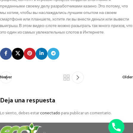
преданными своему делу разработчиками казино. Это потому, что
мы хотим, чтобы вы наслаждались лучшим опытом на своем
смартфоне или планшете, хотите ли вы внести деньги или вывести
выигрыш. В этом видео-слоте можно разыграть так много призов, что
это один из самых увлекательных слотов в Интернете.
Newer
Older
Deja una respuesta
Lo siento, debes estar
conectado
para publicar un comentario.