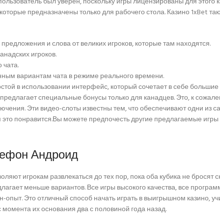
пользователь был уверен, поскольку игры лицензированы для этого 
, которые предназначены только для рабочего стола. Казино 1xBet та
 предложения и слова от великих игроков, которые там находятся.
анадских игроков.
 чата.
енным вариантам чата в режиме реального времени.
ростой в использовании интерфейс, который сочетает в себе больши
предлагает специальные бонусы только для канадцев. Это, к сожален
лючения. Эти видео-слоты известны тем, что обеспечивают одни из с
вам это понравится.Вы можете предпочесть другие предлагаемые игры
лефон Андроид
ляют игрокам развлекаться до тех пор, пока оба кубика не бросят сн
лагает меньше вариантов. Все игры высокого качества, все програ
опыт. Это отличный способ начать играть в выигрышном казино, учи
 момента их основания два с половиной года назад.