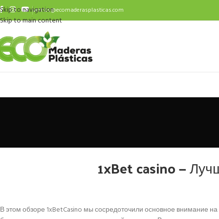
Skip to navigation
ventas@ecomaderasplasticas.com
Skip to main content
1xBet casino — Лу
В этом обзоре 1xBetCasino мы сосредоточили основное внимание на