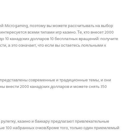
ией Microgaming, поэтому вы можете рассчитывать на выбор
нтересуется всеми типами игр казино. Те, кто внесет 2000
 до 10 канадских долларов 10 бесплатных вращений: получите
ти, а это означает, что если вы остаетесь лояльными к
ах представлены современные и традиционные темы, и они
ны внести 2000 канадских долларов и можете снять 350
 в рулетку, казино и баккару предлагают привлекательные
ые 100 набранных очков.Кроме того, только один приемлемый