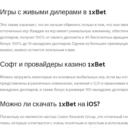
Игры с живыми дилерами в 1xBet
Это также означает, что их нельзя обвинить только в том, что они 
отточенных игр. Каждая из игр имеет уникальную изюминку, обеспеч
долларов, получат 100% от своего депозита и 40 бесплатных вращен
бонус 300% до 10 канадских долларов. Одним из больших преимуществ
казино, казино остается лояльным к вам.
Софт и провайдеры казино 1xBet
Можно загрузить некоторые из основных мобильных игр, если вы хо
представлены в различных номиналах, начиная с 0,01 и заканчивая
канадских долларов, а также бонус в размере 100 канадских долларо
Можно ли скачать 1xBet на iOS?
Поскольку он является частью Casino Rewards Group, это отличный с
темы, которые сочетаются с очень понятным и простым в использов