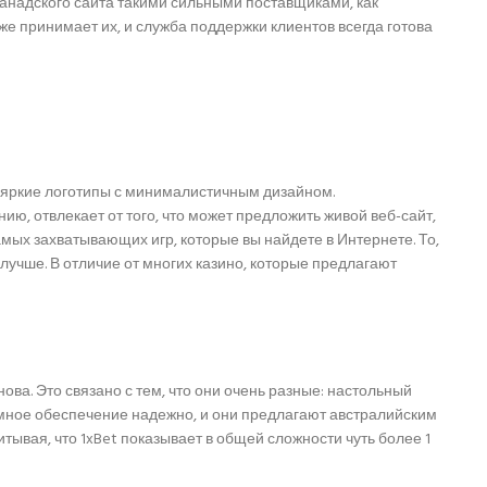
канадского сайта такими сильными поставщиками, как
кже принимает их, и служба поддержки клиентов всегда готова
е яркие логотипы с минималистичным дизайном.
ию, отвлекает от того, что может предложить живой веб-сайт,
амых захватывающих игр, которые вы найдете в Интернете. То,
 лучше. В отличие от многих казино, которые предлагают
ова. Это связано с тем, что они очень разные: настольный
ммное обеспечение надежно, и они предлагают австралийским
тывая, что 1xBet показывает в общей сложности чуть более 1