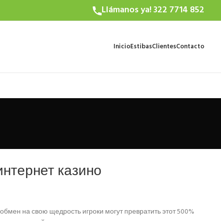
Llámanos ya! 322 7714 852
Inicio
Estibas
Clientes
Contacto
интернет казино
 обмен на свою щедрость игроки могут превратить этот 500%