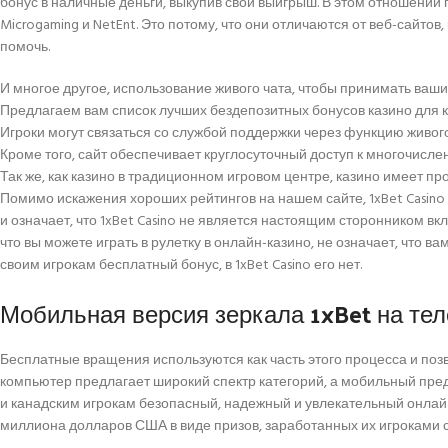
бонус в наличные деньги, выкупив свой выигрыш. В этом отношении 
Microgaming и NetEnt. Это потому, что они отличаются от веб-сайтов
помочь.
И многое другое, использование живого чата, чтобы принимать ваши
Предлагаем вам список лучших бездепозитных бонусов казино для к
Игроки могут связаться со службой поддержки через функцию живого
Кроме того, сайт обеспечивает круглосуточный доступ к многочисл
Так же, как казино в традиционном игровом центре, казино имеет п
Помимо искажения хороших рейтингов на нашем сайте, 1xBet Casino 
и означает, что 1xBet Casino не является настоящим сторонником вк
что вы можете играть в рулетку в онлайн-казино, не означает, что 
своим игрокам бесплатный бонус, в 1xBet Casino его нет.
Мобильная версия зеркала 1xBet на те
Бесплатные вращения используются как часть этого процесса и позво
компьютер предлагает широкий спектр категорий, а мобильный пред
и канадским игрокам безопасный, надежный и увлекательный онлайн-
миллиона долларов США в виде призов, заработанных их игроками с