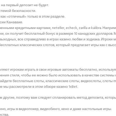
 на первый депозит не будет.
стемой безопасности.
как «отличный» только в этом разделе.
сии Канаваке.
ченными кредитными картами, neteller, echeck, zarilla и kalibra. Напр
и, он получит бесплатный бонус в размере 10 канадских долларов. М
одных, все справедливо в играх казино любви и зодиака. Игроки мог
есплатных классических слотов, который предлагает игры как с высо
оляют игрокам играть в свои игровые автоматы бесплатно, использу
рения стиля, чтобы ее можно было использовать в качестве системы
найдете бесплатные слоты, классические слоты, видеослоты, слоты m
е мы рассмотрели в этом обзоре казино 1xBet.
м другие, поэтому вам следует спланировать метод депозита, которы
но, игры в видеопокер, видеобинго, кено и даже настольные игры.
ества.