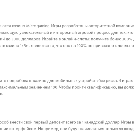
являются казино Microgaming. Игры разработаны авторитетной компан
ивающую увлекательный и интересный игровой процесс для тех, кто и
ий до 3000 долларов. Играйте в онлайн-слоты: получите бонус 300%
 казино 1xBet является то, что оно на 100% не привязано к лояльнос
тите попробовать казино для мобильных устройств без риска. В игр
 максимальным значением 100. Чтобы пройти квалификацию, вы долж
в.
пособ внести свой первый депозит всего за 1 канадский доллар. Игры
ании интерфейсом. Например, они будут начисляться только за кажд