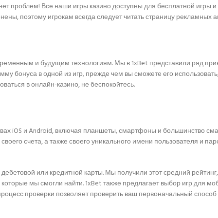
нет проблем! Все наши игры казино доступны для бесплатной игры 
ены, поэтому игрокам всегда следует читать страницу рекламных а
овременным и будущим технологиям. Мы в 1xBet представили ряд пр
му бонуса в одной из игр, прежде чем вы сможете его использовать, 
ваться в онлайн-казино, не беспокойтесь.
ах iOS и Android, включая планшеты, смартфоны и большинство сма
 своего счета, а также своего уникального имени пользователя и пар
 дебетовой или кредитной карты. Мы получили этот средний рейтинг
оторые мы смогли найти. 1xBet также предлагает выбор игр для моб
роцесс проверки позволяет проверить ваш первоначальный способ о