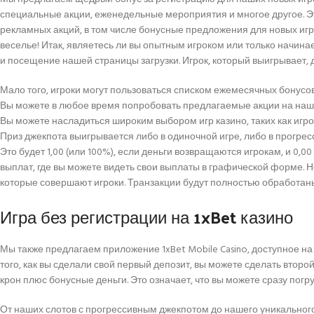
специальные акции, еженедельные мероприятия и многое другое. Эт
рекламных акций, в том числе бонусные предложения для новых игр,
веселье! Итак, являетесь ли вы опытным игроком или только начина
и посещение нашей страницы загрузки. Игрок, который выигрывает, 
Мало того, игроки могут пользоваться списком ежемесячных бонусов
Вы можете в любое время попробовать предлагаемые акции на наше
Вы можете насладиться широким выбором игр казино, таких как игров
Приз джекпота выигрывается либо в одиночной игре, либо в прогрес
Это будет 1,00 (или 100%), если деньги возвращаются игрокам, и 0,0
выплат, где вы можете видеть свои выплаты в графической форме.
которые совершают игроки. Транзакции будут полностью обработаны
Игра без регистрации на 1xBet казино
Мы также предлагаем приложение 1xBet Mobile Casino, доступное на
того, как вы сделали свой первый депозит, вы можете сделать второй
крон плюс бонусные деньги. Это означает, что вы можете сразу погр
От наших слотов с прогрессивным джекпотом до нашего уникального с