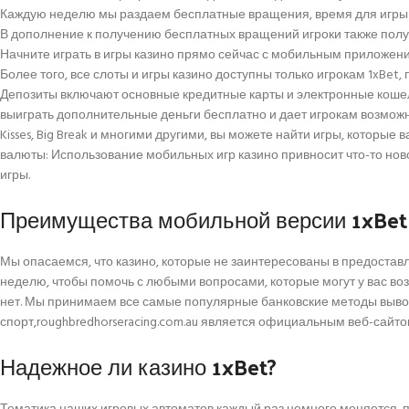
Каждую неделю мы раздаем бесплатные вращения, время для игры и 
В дополнение к получению бесплатных вращений игроки также получ
Начните играть в игры казино прямо сейчас с мобильным приложение
Более того, все слоты и игры казино доступны только игрокам 1xBet
Депозиты включают основные кредитные карты и электронные кошельки, 
выиграть дополнительные деньги бесплатно и дает игрокам возможност
Kisses, Big Break и многими другими, вы можете найти игры, которы
валюты: Использование мобильных игр казино привносит что-то ново
игры.
Преимущества мобильной версии 1xBet
Мы опасаемся, что казино, которые не заинтересованы в предостав
неделю, чтобы помочь с любыми вопросами, которые могут у вас во
нет. Мы принимаем все самые популярные банковские методы вывода ден
спорт,roughbredhorseracing.com.au является официальным веб-сайто
Надежное ли казино 1xBet?