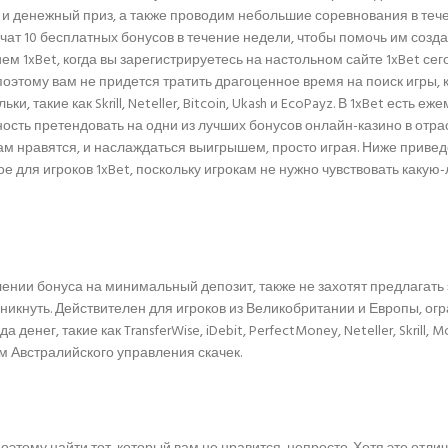
денежный приз, а также проводим небольшие соревнования в течени
ат 10 бесплатных бонусов в течение недели, чтобы помочь им созда
м 1xBet, когда вы зарегистрируетесь на настольном сайте 1xBet сег
, поэтому вам не придется тратить драгоценное время на поиск игры,
такие как Skrill, Neteller, Bitcoin, Ukash и EcoPayz. В 1xBet есть 
ь претендовать на одни из лучших бонусов онлайн-казино в отрасли. С
е вам нравятся, и наслаждаться выигрышем, просто играя. Ниже прив
е для игроков 1xBet, поскольку игрокам не нужно чувствовать какую
лении бонуса на минимальный депозит, также не захотят предлагать
зникнуть. Действителен для игроков из Великобритании и Европы, 
ег, такие как TransferWise, iDebit, PerfectMoney, Neteller, Skrill,
м Австралийского управления скачек.