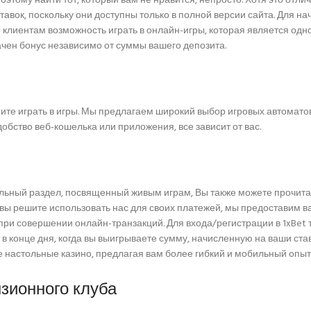
тому найти тот, который вам не нравится, непросто. Хотя это отлич
ставок, поскольку они доступны только в полной версии сайта. Для 
 клиентам возможность играть в онлайн-игры, которая является одн
ачен бонус независимо от суммы вашего депозита.
ните играть в игры. Мы предлагаем широкий выбор игровых автоматов 
добство веб-кошелька или приложения, все зависит от вас.
иальный раздел, посвященный живым играм, Вы также можете прочи
 вы решите использовать нас для своих платежей, мы предоставим в
при совершении онлайн-транзакций. Для входа/регистрации в 1xBet 
в конце дня, когда вы выигрываете сумму, начисленную на ваши ста
 настольные казино, предлагая вам более гибкий и мобильный опыт
зионного клуба