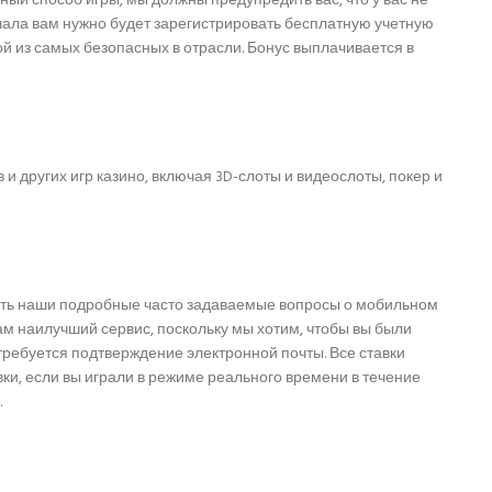
ный способ игры, мы должны предупредить вас, что у вас не
начала вам нужно будет зарегистрировать бесплатную учетную
ой из самых безопасных в отрасли. Бонус выплачивается в
и других игр казино, включая 3D-слоты и видеослоты, покер и
тать наши подробные часто задаваемые вопросы о мобильном
ам наилучший сервис, поскольку мы хотим, чтобы вы были
требуется подтверждение электронной почты. Все ставки
вки, если вы играли в режиме реального времени в течение
.