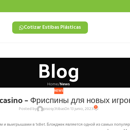
Cotizar Estibas Plásticas
Blog
Home
/
News
NEWS
 casino – Фриспины для новых игро
0
Posted by
pisosy3tibas
On 13 junio, 2023
м и выигрышами в 1xBet. Блэкджек является одной из самых популя