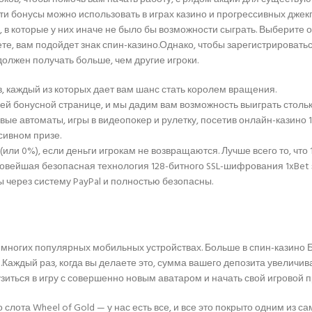
и бонусы можно использовать в играх казино и прогрессивных джекп
 в которые у них иначе не было бы возможности сыграть. Выберите о
ете, вам подойдет знак спин-казино.Однако, чтобы зарегистрировать
должен получать больше, чем другие игроки.
, каждый из которых дает вам шанс стать королем вращения.
й бонусной странице, и мы дадим вам возможность выиграть стольк
ые автоматы, игры в видеопокер и рулетку, посетив онлайн-казино 1
сивном призе.
0 (или 0%), если деньги игрокам не возвращаются. Лучше всего то, ч
 Новейшая безопасная технология 128-битного SSL-шифрования 1xB
 через систему PayPal и полностью безопасны.
 многих популярных мобильных устройствах. Больше в спин-казино Б
.Каждый раз, когда вы делаете это, сумма вашего депозита увеличива
узиться в игру с совершенно новым аватаром и начать свой игровой п
лота Wheel of Gold — у нас есть все, и все это покрыто одним из с