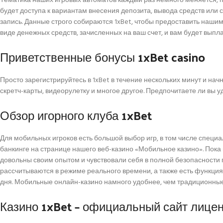
Тематика наших игровых автоматов каждый раз немного меняется, поэ
будет доступа к вариантам внесения депозита, вывода средств или 
запись. Данные строго собираются 1xBet, чтобы предоставить нашим
виде денежных средств, зачисленных на ваш счет, и вам будет выпл
Приветственные бонусы 1xBet casino
Просто зарегистрируйтесь в 1xBet в течение нескольких минут и нач
скретч-карты, видеорулетку и многое другое. Предпочитаете ли вы у
Обзор игорного клуба 1xBet
Для мобильных игроков есть большой выбор игр, в том числе спец
банкинге на странице нашего веб-казино «Мобильное казино». Пока
довольны своим опытом и чувствовали себя в полной безопасности 
рассчитываются в режиме реального времени, а также есть функция 
дня. Мобильные онлайн-казино намного удобнее, чем традиционные
Казино 1xBet – официальный сайт лицен