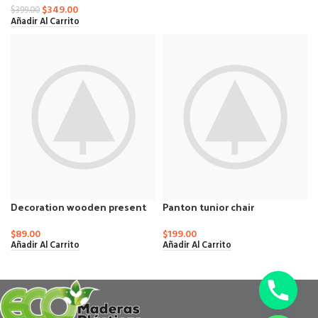
$
349.00
$
399.00
Añadir Al Carrito
Decoration wooden present
Panton tunior chair
$
89.00
$
199.00
Añadir Al Carrito
Añadir Al Carrito