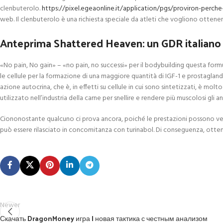
clenbuterolo.
https://pixel.egeaonline.it/application/pgs/proviron-perche
web. Il clenbuterolo è una richiesta speciale da atleti che vogliono ottenere 
Anteprima Shattered Heaven: un GDR italiano 
«No pain, No gain» – «no pain, no successi» per il bodybuilding questa formu
le cellule per la formazione di una maggiore quantità di IGF-1 e prostaglandi
azione autocrina, che è, in effetti su cellule in cui sono sintetizzati, è molt
utilizzato nell’industria della carne per snellire e rendere più muscolosi gli a
Ciononostante qualcuno ci prova ancora, poiché le prestazioni possono ved
può essere rilasciato in concomitanza con turinabol. Di conseguenza, otteni
Newer
Скачать DragonMoney игра | новая тактика с честным анализом