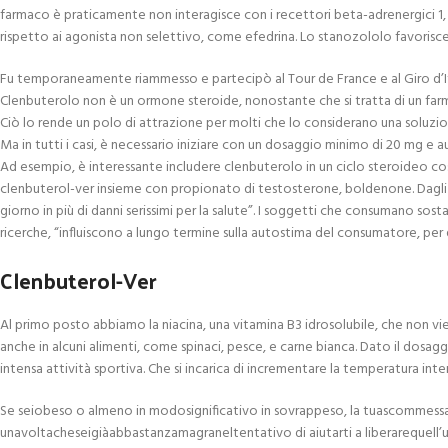
farmaco è praticamente non interagisce con i recettori beta-adrenergici 1, v
rispetto ai agonista non selettivo, come efedrina. Lo stanozololo favorisce 
Fu temporaneamente riammesso e partecipò al Tour de France e al Giro d’Italia
Clenbuterolo non è un ormone steroide, nonostante che si tratta di un far
Ciò lo rende un polo di attrazione per molti che lo considerano una soluz
Ma in tutti i casi, è necessario iniziare con un dosaggio minimo di 20 mg e a
Ad esempio, è interessante includere clenbuterolo in un ciclo steroideo cos
clenbuterol-ver insieme con propionato di testosterone, boldenone. Dagli ac
giorno in più di danni serissimi per la salute”. I soggetti che consumano
ricerche, “influiscono a lungo termine sulla autostima del consumatore, per q
Clenbuterol-Ver
Al primo posto abbiamo la niacina, una vitamina B3 idrosolubile, che non v
anche in alcuni alimenti, come spinaci, pesce, e carne bianca. Dato il dosa
intensa attività sportiva. Che si incarica di incrementare la temperatura i
Se seiobeso o almeno in modosignificativo in sovrappeso, la tuascommessam
unavoltacheseigiàabbastanzamagraneltentativo di aiutarti a liberarequell’