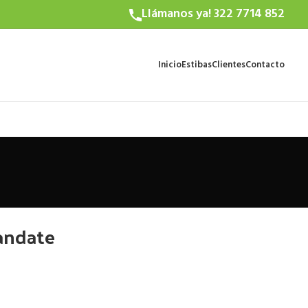
Llámanos ya! 322 7714 852
Inicio
Estibas
Clientes
Contacto
mandate