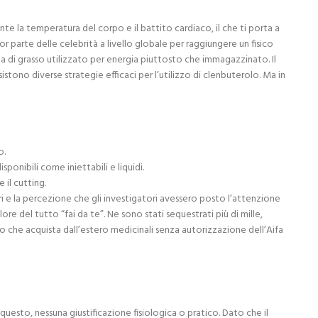
te la temperatura del corpo e il battito cardiaco, il che ti porta a
 parte delle celebrità a livello globale per raggiungere un fisico
nta di grasso utilizzato per energia piuttosto che immagazzinato. Il
stono diverse strategie efficaci per l’utilizzo di clenbuterolo. Ma in
o.
nibili come iniettabili e liquidi.
 il cutting.
ri e la percezione che gli investigatori avessero posto l’attenzione
ore del tutto “fai da te”. Ne sono stati sequestrati più di mille,
to che acquista dall’estero medicinali senza autorizzazione dell’Aifa
uesto, nessuna giustificazione fisiologica o pratico. Dato che il