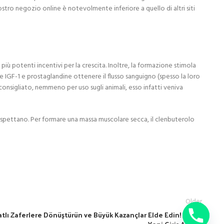
stro negozio online è notevolmente inferiore a quello di altri siti
ù potenti incentivi per la crescita. Inoltre, la formazione stimola
 e IGF-1 e prostaglandine ottenere il flusso sanguigno (spesso la loro
ù consigliato, nemmeno per uso sugli animali, esso infatti veniva
spettano. Per formare una massa muscolare secca, il clenbuterolo
Older
atlı Zaferlere Dönüştürün ve Büyük Kazançlar Elde Edin! Sitesi