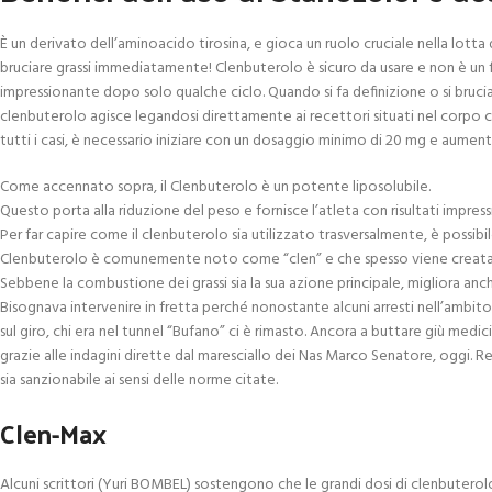
È un derivato dell’aminoacido tirosina, e gioca un ruolo cruciale nella lotta
bruciare grassi immediatamente! Clenbuterolo è sicuro da usare e non è un f
impressionante dopo solo qualche ciclo. Quando si fa definizione o si bruciano
clenbuterolo agisce legandosi direttamente ai recettori situati nel corpo ch
tutti i casi, è necessario iniziare con un dosaggio minimo di 20 mg e aumenta
Come accennato sopra, il Clenbuterolo è un potente liposolubile.
Questo porta alla riduzione del peso e fornisce l’atleta con risultati impress
Per far capire come il clenbuterolo sia utilizzato trasversalmente, è possi
Clenbuterolo è comunemente noto come “clen” e che spesso viene creata in 
Sebbene la combustione dei grassi sia la sua azione principale, migliora anc
Bisognava intervenire in fretta perché nonostante alcuni arresti nell’ambito
sul giro, chi era nel tunnel “Bufano” ci è rimasto. Ancora a buttare giù medici
grazie alle indagini dirette dal maresciallo dei Nas Marco Senatore, oggi. R
sia sanzionabile ai sensi delle norme citate.
Clen-Max
Alcuni scrittori (Yuri BOMBEL) sostengono che le grandi dosi di clenbuterolo