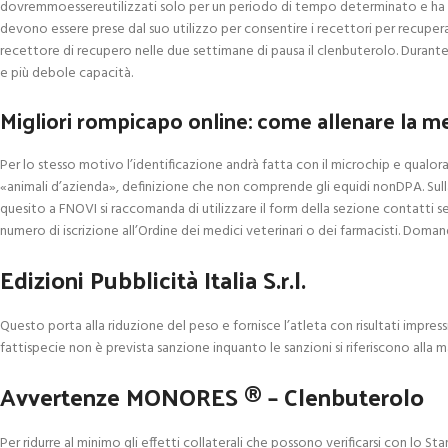
dovremmoessereutilizzati solo per un periodo di tempo determinato e ha s
devono essere prese dal suo utilizzo per consentire i recettori per recuper
recettore di recupero nelle due settimane di pausa il clenbuterolo. Durant
e più debole capacità.
Migliori rompicapo online: come allenare la 
Per lo stesso motivo l’identificazione andrà fatta con il microchip e qualora
«animali d’azienda», definizione che non comprende gli equidi nonDPA. Sull
quesito a FNOVI si raccomanda di utilizzare il form della sezione contat
numero di iscrizione all’Ordine dei medici veterinari o dei farmacisti. Doma
Edizioni Pubblicità Italia S.r.l.
Questo porta alla riduzione del peso e fornisce l’atleta con risultati impre
fattispecie non è prevista sanzione inquanto le sanzioni si riferiscono alla
Avvertenze MONORES ® – Clenbuterolo
Per ridurre al minimo gli effetti collaterali che possono verificarsi con lo