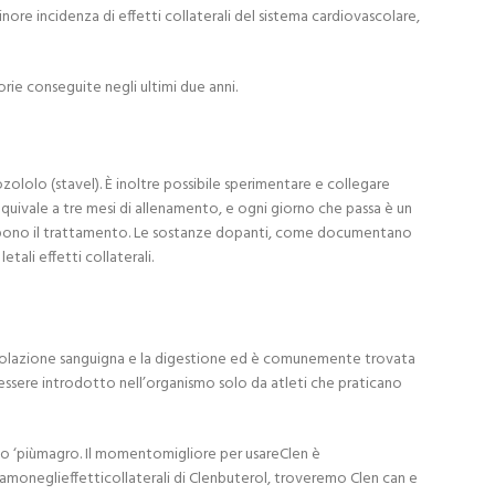
ore incidenza di effetti collaterali del sistema cardiovascolare,
orie conseguite negli ultimi due anni.
ololo (stavel). È inoltre possibile sperimentare e collegare
quivale a tre mesi di allenamento, e ogni giorno che passa è un
rrompono il trattamento. Le sostanze dopanti, come documentano
tali effetti collaterali.
circolazione sanguigna e la digestione ed è comunemente trovata
essere introdotto nell’organismo solo da atleti che praticano
po ‘piùmagro. Il momentomigliore per usareClen è
amoneglieffetticollaterali di Clenbuterol, troveremo Clen can e