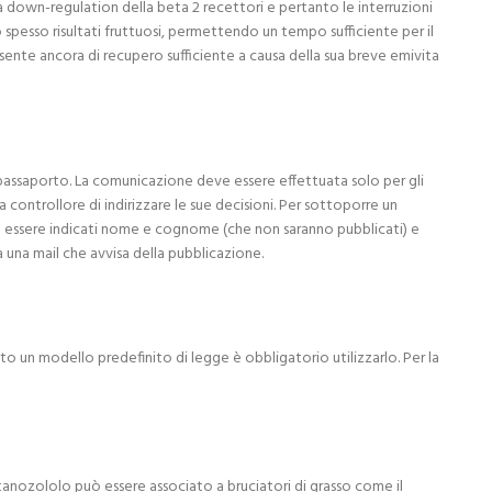
down-regulation della beta 2 recettori e pertanto le interruzioni
spesso risultati fruttuosi, permettendo un tempo sufficiente per il
ente ancora di recupero sufficiente a causa della sua breve emivita
el passaporto. La comunicazione deve essere effettuata solo per gli
ontrollore di indirizzare le sue decisioni. Per sottoporre un
o essere indicati nome e cognome (che non saranno pubblicati) e
a una mail che avvisa della pubblicazione.
to un modello predefinito di legge è obbligatorio utilizzarlo. Per la
stanozololo può essere associato a bruciatori di grasso come il