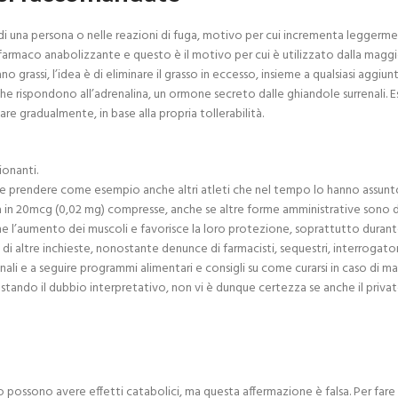
 di una persona o nelle reazioni di fuga, motivo per cui incrementa leggermen
armaco anabolizzante e questo è il motivo per cui è utilizzato dalla maggior
 grassi, l’idea è di eliminare il grasso in eccesso, insieme a qualsiasi aggiu
e rispondono all’adrenalina, un ormone secreto dalle ghiandole surrenali. Esi
re gradualmente, in base alla propria tollerabilità.
ionanti.
bile prendere come esempio anche altri atleti che nel tempo lo hanno assunt
20mcg (0,02 mg) compresse, anche se altre forme amministrative sono dispo
he l’aumento dei muscoli e favorisce la loro protezione, soprattutto durante
 di altre inchieste, nonostante denunce di farmacisti, sequestri, interrogato
nali e a seguire programmi alimentari e consigli su come curarsi in caso di mal
estando il dubbio interpretativo, non vi è dunque certezza se anche il priva
 possono avere effetti catabolici, ma questa affermazione è falsa. Per fare q