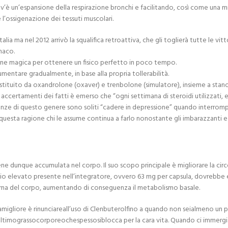
’è un’espansione della respirazione bronchi e facilitando, così come una min
l’ossigenazione dei tessuti muscolari.
 ma nel 2012 arrivò la squalifica retroattiva, che gli toglierà tutte le vitt
maco.
ione magica per ottenere un fisico perfetto in poco tempo.
umentare gradualmente, in base alla propria tollerabilità.
tituito da oxandrolone (oxaver) e trenbolone (simulatore), insieme a stanoz
certamenti dei fatti è emerso che “ogni settimana di steroidi utilizzati, e
 sostanze di questo genere sono soliti “cadere in depressione” quando inte
uesta ragione chi le assume continua a farlo nonostante gli imbarazzanti e le
iene dunque accumulata nel corpo. Il suo scopo principale è migliorare la 
ggio elevato presente nell’integratore, ovvero 63 mg per capsula, dovrebbe 
nterna del corpo, aumentando di conseguenza il metabolismo basale.
igliore è rinunciareall’uso di Clenbuterolfino a quando non seialmeno un 
ultimograssocorporeochespessosiblocca per la cara vita. Quando ci immergi