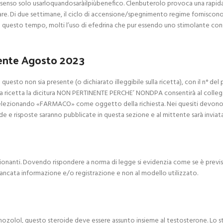
enso solo usarloquandosaràilpiùbenefico. Clenbuterolo provoca una rapida 
are. Di due settimane, il ciclo di accensione/spegnimento regime forniscono 
e questo tempo, molti l’uso di efedrina che pur essendo uno stimolante cons
mente Agosto 2023
 questo non sia presente (o dichiarato illeggibile sulla ricetta), con il n° d
a ricetta la dicitura NON PERTINENTE PERCHE’ NONDPA consentirà al collega c
ti selezionando «FARMACO» come oggetto della richiesta. Nei quesiti devon
nde e risposte saranno pubblicate in questa sezione e al mittente sarà inviat
ssionanti. Dovendo rispondere a norma di legge si evidenzia come se è previs
 mancata informazione e/o registrazione e non al modello utilizzato.
 Stanozolol, questo steroide deve essere assunto insieme al testosterone. Lo 