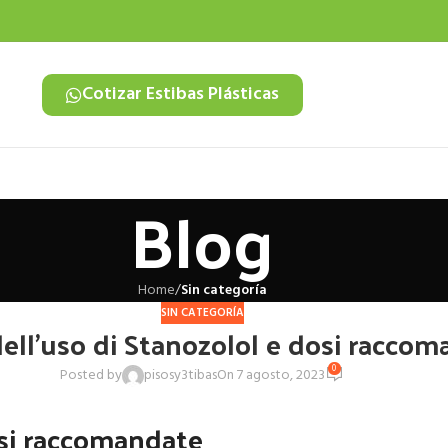
Cotizar Estibas Plásticas
Blog
Home
/
Sin categoría
SIN CATEGORÍA
dell’uso di Stanozolol e dosi racco
0
Posted by
pisosy3tibas
On 7 agosto, 2023
osi raccomandate