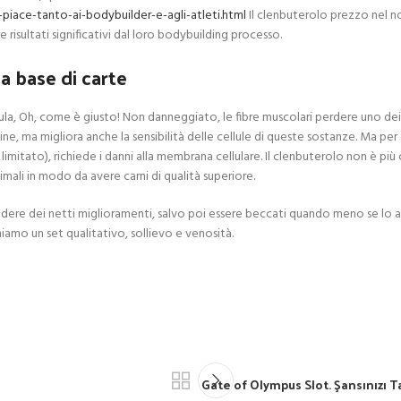
-piace-tanto-ai-bodybuilder-e-agli-atleti.html
Il clenbuterolo prezzo nel no
risultati significativi dal loro bodybuilding processo.
a base di carte
la, Oh, come è giusto! Non danneggiato, le fibre muscolari perdere uno dei pi
ne, ma migliora anche la sensibilità delle cellule di queste sostanze. Ma per
o limitato), richiede i danni alla membrana cellulare. Il clenbuterolo non è pi
nimali in modo da avere carni di qualità superiore.
ere dei netti miglioramenti, salvo poi essere beccati quando meno se lo a
amo un set qualitativo, sollievo e venosità.
Gate of Olympus Slot. Şansınızı T